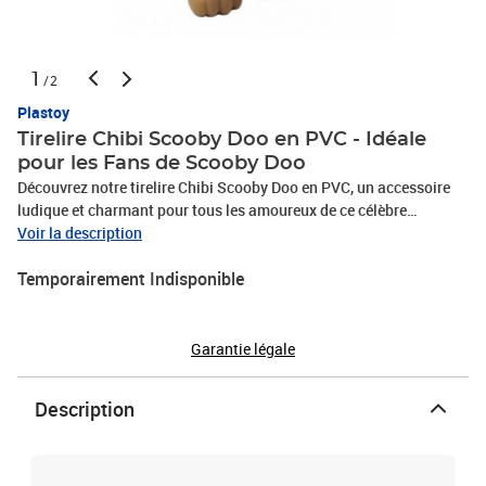
1
/2
Plastoy
Tirelire Chibi Scooby Doo en PVC - Idéale
pour les Fans de Scooby Doo
Découvrez notre tirelire Chibi Scooby Doo en PVC, un accessoire
ludique et charmant pour tous les amoureux de ce célèbre
personnage de dessin animé. Parfaite pour enseigner aux enfants
Voir la description
l'importance de l'épargne, cette tirelire colorée ajoute une touche
Temporairement Indisponible
de fun à n'importe quelle chambre. Fabriquée en PVC de haute
qualité, elle est durable et facile à nettoyer. Que ce soit pour
collecter des pièces ou simplement comme objet de décoration,
cette tirelire Scooby Doo est un incontournable pour les fans de la
Garantie légale
série. Commandez dès maintenant et apportez une touche de
magie à votre espace!
Description