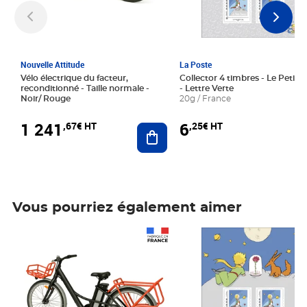
Nouvelle Attitude
La Poste
Vélo électrique du facteur,
Collector 4 timbres - Le Petit P
reconditionné - Taille normale -
- Lettre Verte
Noir/ Rouge
20g / France
1 241
6
,67€ HT
,25€ HT
Ajouter au panier
Vous pourriez également aimer
Prix 1 241,67€ HT
Prix 6,25€ HT