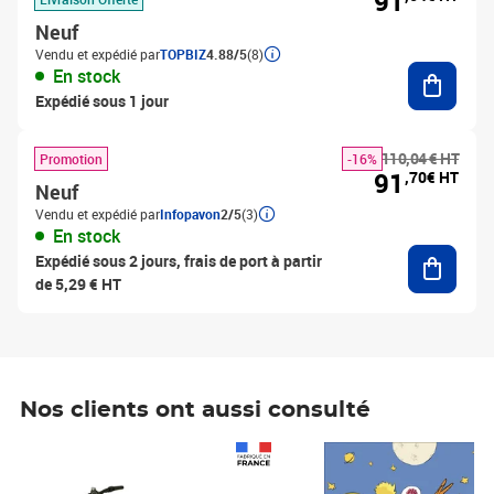
91
Neuf
Vendu et expédié par
TOPBIZ
4.88/5
(8)
Ajouter
En stock
Expédié sous 1 jour
110,04 € HT
Promotion
-16%
91
,70€ HT
Neuf
Vendu et expédié par
Infopavon
2/5
(3)
En stock
Ajouter
Expédié sous 2 jours, frais de port à partir
de 5,29 € HT
Nos clients ont aussi consulté
Prix 1 241,67€ HT
Prix 6,25€ HT