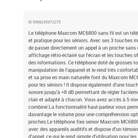
ID 5908235972275
Le téléphone Maxcom MC6800 sans fil est un télép
et pratique pour les séniors. Avec ses 3 touches
de passer directement un appel à un proche san
affichage rétro-éclairé sur l'écran et les touches of
des informations. Ce téléphone doté de grosses 
manipulation de l'appareil et le rend très conforta
et sa prise en main naturelle font du Maxcom MC6
pour les séniors ! Il dispose également d'une tou
sonore jusqu'à +8 dB permettant de régler facilem
clair et adapté à chacun. Vous avez accès à 5 ni
combiné.La fonctionnalité haut-parleur vous per
davantage le volume pour une compréhension optim
proches.Le téléphone fixe senior Maxcom MC680
avec des appareils auditifs et dispose d'un témoi
d'appel, ce qui le rend simple d'utilisation pour l