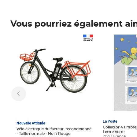
Vous pourriez également ai
Prix 1 241,67€ HT
Prix 6,25€ HT
La Poste
Nouvelle Attitude
Collector 4 timbres
Vélo électrique du facteur, reconditionné
Lettre Verte
- Taille normale - Noir/ Rouge
20g / France