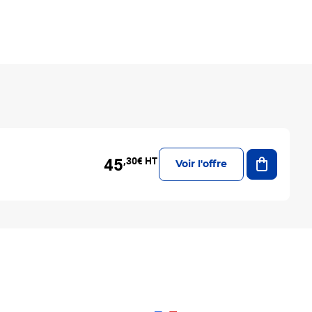
Ajouter a
45
,30€ HT
Voir l'offre