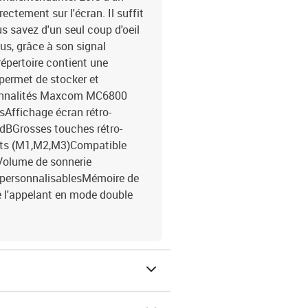
ectement sur l'écran. Il suffit
us savez d'un seul coup d'oeil
lus, grâce à son signal
épertoire contient une
permet de stocker et
tionnalités Maxcom MC6800
sAffichage écran rétro-
 dBGrosses touches rétro-
ects (M1,M2,M3)Compatible
lVolume de sonnerie
s personnalisablesMémoire de
de l'appelant en mode double