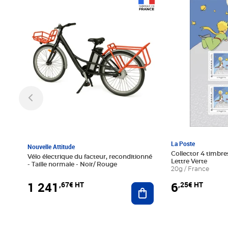
Prix 1 241,67€ HT
Prix 6,25€ HT
La Poste
Nouvelle Attitude
Collector 4 timbres
Vélo électrique du facteur, reconditionné
Lettre Verte
- Taille normale - Noir/ Rouge
20g / France
1 241
6
,67€ HT
,25€ HT
Ajouter au panier