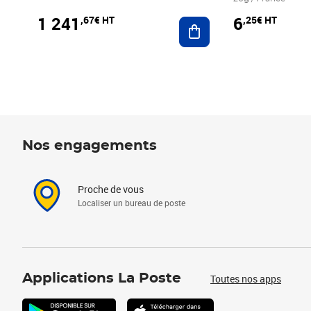
1 241
6
,67€ HT
,25€ HT
Ajouter au panier
Nos engagements
Proche de vous
Localiser un bureau de poste
Applications La Poste
Toutes nos apps