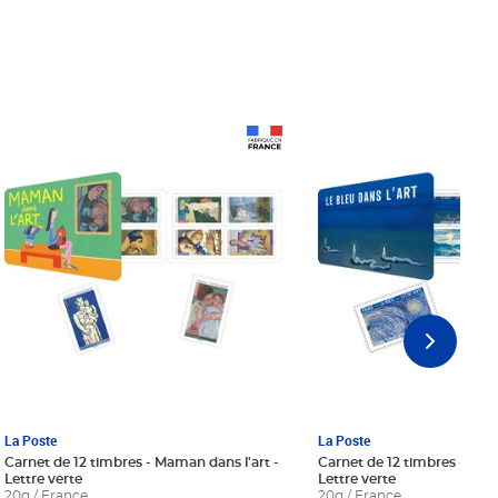
Prix 18,24€ Net
Prix 18,24€ Net
La Poste
La Poste
Carnet de 12 timbres - Maman dans l'art -
Carnet de 12 timbres - Le bl
Lettre verte
Lettre verte
20g / France
20g / France