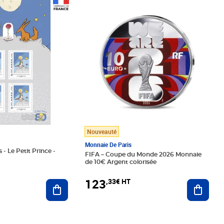
Prix 123,33€ HT
Nouveauté
Monnaie De Paris
 - Le Petit Prince -
FIFA – Coupe du Monde 2026 Monnaie
de 10€ Argent colorisée
123
,33€ HT
Ajoute
Ajouter au panier