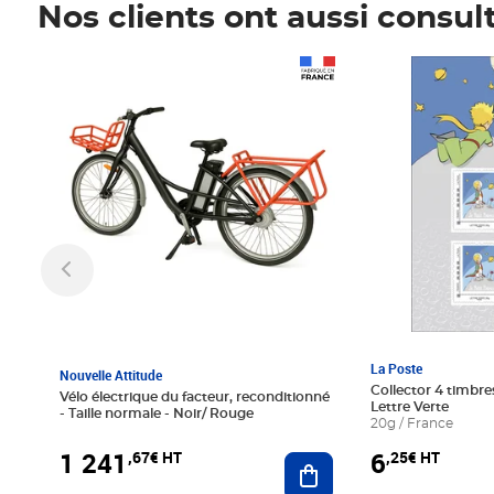
Nos clients ont aussi consul
Prix 1 241,67€ HT
Prix 6,25€ HT
La Poste
Nouvelle Attitude
Collector 4 timbres
Vélo électrique du facteur, reconditionné
Lettre Verte
- Taille normale - Noir/ Rouge
20g / France
1 241
6
,67€ HT
,25€ HT
Ajouter au panier