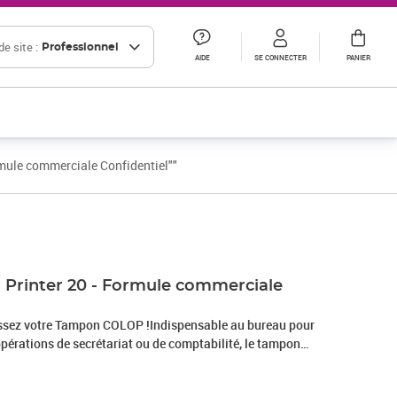
e site :
Professionnel
AIDE
SE CONNECTER
PANIER
mule commerciale Confidentiel""
Prix 9,30€ HT
Prix 15,31€ HT
Printer 20 - Formule commerciale
isissez votre Tampon COLOP !Indispensable au bureau pour
pérations de secrétariat ou de comptabilité, le tampon
NTIEL" permet de notifier tous vos documents importants.
ge automatique. Le tampon s’utilise quotidiennement au