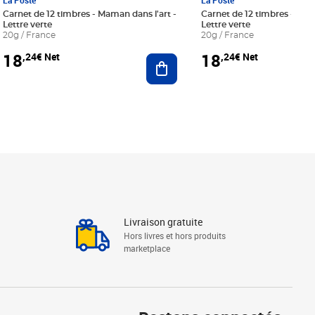
La Poste
La Poste
Carnet de 12 timbres - Maman dans l'art -
Carnet de 12 timbres - Le bl
Lettre verte
Lettre verte
20g / France
20g / France
18
18
,24€ Net
,24€ Net
r au panier
Ajouter au panier
Livraison gratuite
Hors livres et hors produits
marketplace
Linkedin
Facebook
Youtube