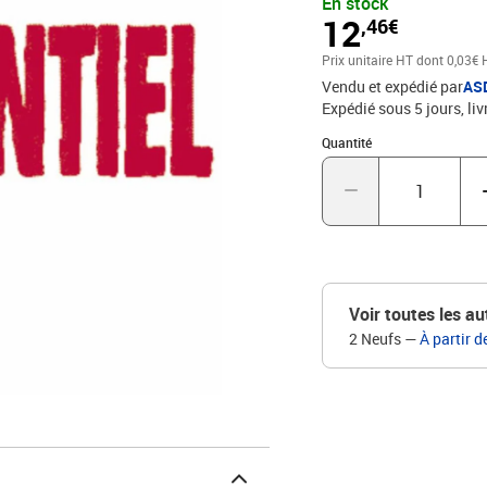
En stock
bureau. Le texte rouge de
12
,46€
compatible avec les cas
personnalisation sur la
Prix unitaire HT
dont 0,03€ 
parfait de l'empreinte.L 
Vendu et expédié par
AS
Expédié sous 5 jours
liv
Quantité : 1
Quantité
Voir toutes les au
2 Neufs
—
À partir d