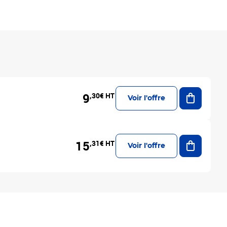
Ajouter a
9
,30€ HT
Voir l'offre
Ajouter a
15
,31€ HT
Voir l'offre