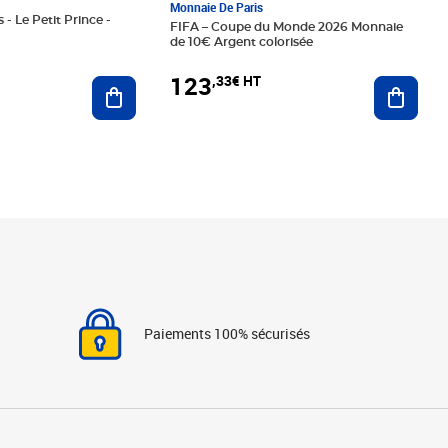
Monnaie De Paris
 - Le Petit Prince -
FIFA – Coupe du Monde 2026 Monnaie
de 10€ Argent colorisée
123
,33€ HT
Ajoute
Ajouter au panier
Paiements 100% sécurisés