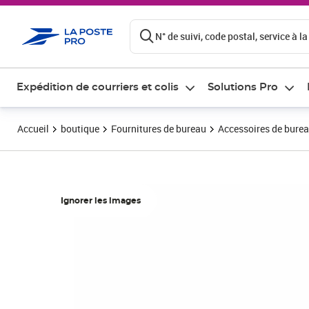
ontenu de la page
N° de suivi, code postal, service à la
Expédition de courriers et colis
Solutions Pro
Accueil
boutique
Fournitures de bureau
Accessoires de bure
Ignorer les images