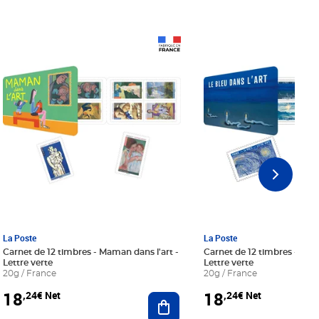
Prix 18,24€ Net
Prix 18,24€ Net
La Poste
La Poste
Carnet de 12 timbres - Maman dans l'art -
Carnet de 12 timbres - Le bl
Lettre verte
Lettre verte
20g / France
20g / France
18
18
,24€ Net
,24€ Net
r au panier
Ajouter au panier