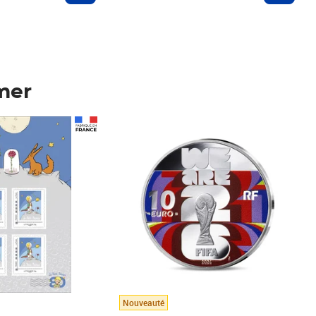
mer
Prix 123,33€ HT
Nouveauté