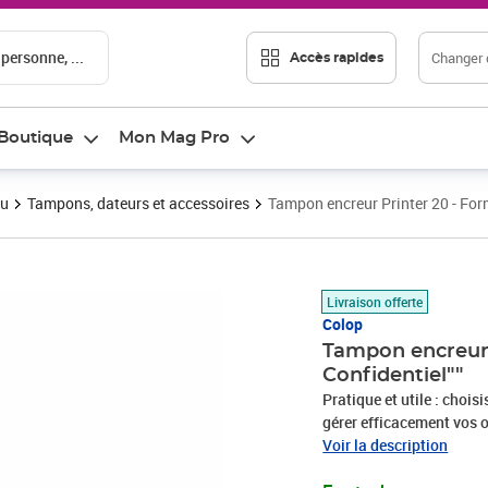
 personne, ...
Changer d
Accès rapides
Boutique
Mon Mag Pro
au
Tampons, dateurs et accessoires
Tampon encreur Printer 20 - For
Prix 12,46€
Livraison offerte
Colop
Tampon encreur 
Confidentiel""
Pratique et utile : cho
gérer efficacement vos o
encreur formule CONFIDE
Voir la description
L’empreinte est à encra