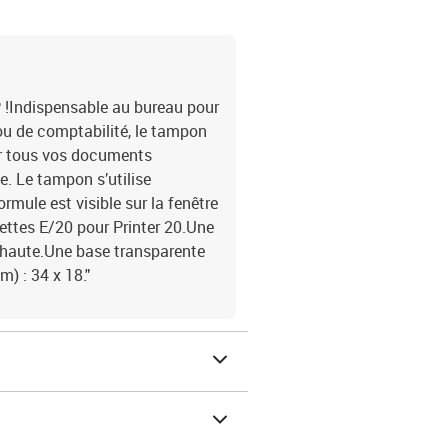
P !Indispensable au bureau pour
ou de comptabilité, le tampon
er tous vos documents
. Le tampon s’utilise
rmule est visible sur la fenêtre
settes E/20 pour Printer 20.Une
e haute.Une base transparente
) : 34 x 18."