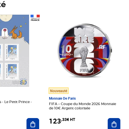
té
Prix 123,33€ HT
Nouveauté
Monnaie De Paris
 - Le Petit Prince -
FIFA – Coupe du Monde 2026 Monnaie
de 10€ Argent colorisée
123
,33€ HT
Ajoute
Ajouter au panier