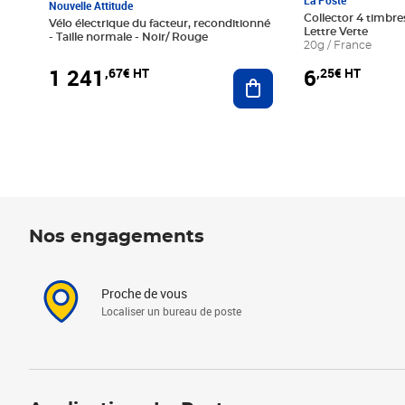
La Poste
Nouvelle Attitude
Collector 4 timbres
Vélo électrique du facteur, reconditionné
Lettre Verte
- Taille normale - Noir/ Rouge
20g / France
1 241
6
,67€ HT
,25€ HT
Ajouter au panier
Nos engagements
Proche de vous
Localiser un bureau de poste