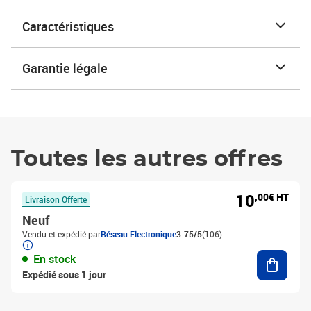
Caractéristiques
Garantie légale
Toutes les autres offres
10
,00€ HT
Livraison Offerte
Neuf
Vendu et expédié par
Réseau Electronique
3.75/5
(106)
Ajouter
En stock
Expédié sous 1 jour