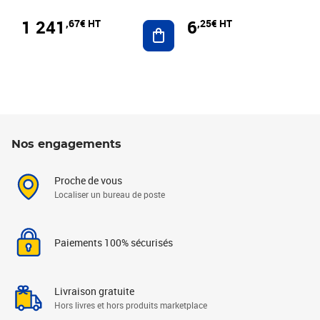
1 241
6
,67€ HT
,25€ HT
Ajouter au panier
Nos engagements
Proche de vous
Localiser un bureau de poste
Paiements 100% sécurisés
Livraison gratuite
Hors livres et hors produits marketplace