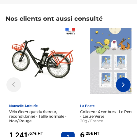
Nos clients ont aussi consulté
Prix 1 241,67€ HT
Prix 6,25€ HT
Nouvelle Attitude
La Poste
Vélo électrique du facteur,
Collector 4 timbres - Le Petit P
reconditionné - Taille normale -
- Lettre Verte
Noir/ Rouge
20g / France
1 241
6
,67€ HT
,25€ HT
Ajouter au panier