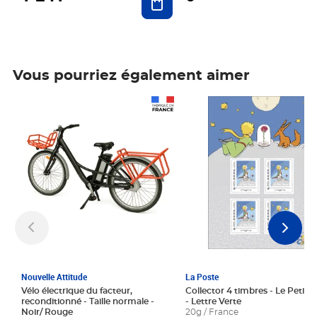
Vous pourriez également aimer
Prix 1 241,67€ HT
Prix 6,25€ HT
Nouvelle Attitude
La Poste
Vélo électrique du facteur,
Collector 4 timbres - Le Petit P
reconditionné - Taille normale -
- Lettre Verte
Noir/ Rouge
20g / France