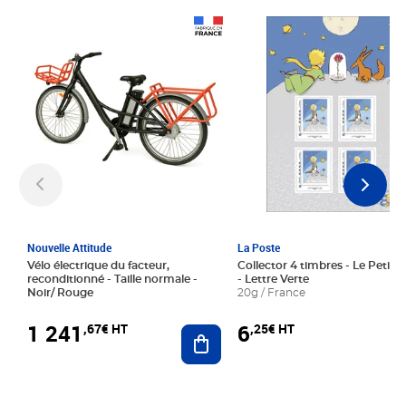
Prix 1 241,67€ HT
Prix 6,25€ HT
Nouvelle Attitude
La Poste
Vélo électrique du facteur,
Collector 4 timbres - Le Petit P
reconditionné - Taille normale -
- Lettre Verte
Noir/ Rouge
20g / France
1 241
6
,67€ HT
,25€ HT
Ajouter au panier