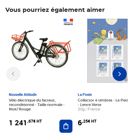
Vous pourriez également aimer
Prix 1 241,67€ HT
Prix 6,25€ HT
Nouvelle Attitude
La Poste
Vélo électrique du facteur,
Collector 4 timbres - Le Petit P
reconditionné - Taille normale -
- Lettre Verte
Noir/ Rouge
20g / France
1 241
6
,67€ HT
,25€ HT
Ajouter au panier