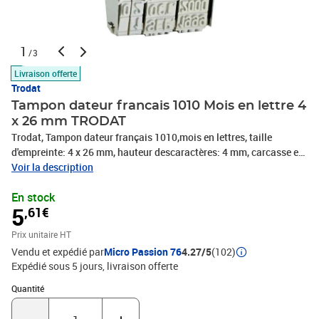
1
/3
Livraison offerte
Trodat
Tampon dateur francais 1010 Mois en lettre 4
x 26 mm TRODAT
Trodat, Tampon dateur français 1010,mois en lettres, taille
d'empreinte: 4 x 26 mm, hauteur descaractères: 4 mm, carcasse en
métal nickelé, roues enplastique pour changer la date, grip en
Voir la description
plastique-1010
En stock
5
,61€
Prix unitaire HT
Vendu et expédié par
Micro Passion 76
4.27/5
(102)
Expédié sous 5 jours
livraison offerte
Quantité : 1
Quantité