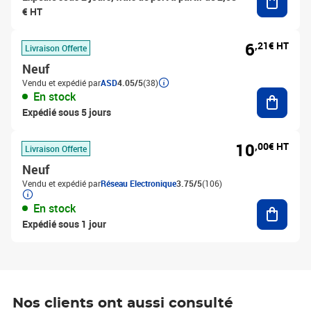
€ HT
6
,21€ HT
Livraison Offerte
Neuf
Vendu et expédié par
ASD
4.05/5
(38)
Ajouter
En stock
Expédié sous 5 jours
10
,00€ HT
Livraison Offerte
Neuf
Vendu et expédié par
Réseau Electronique
3.75/5
(106)
Ajouter
En stock
Expédié sous 1 jour
Nos clients ont aussi consulté