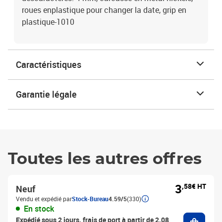
roues enplastique pour changer la date, grip en
plastique-1010
Caractéristiques
Garantie légale
Toutes les autres offres
3
,58€ HT
Neuf
Vendu et expédié par
Stock-Bureau
4.59/5
(330)
En stock
Ajouter
Expédié sous 2 jours, frais de port à partir de 2,08