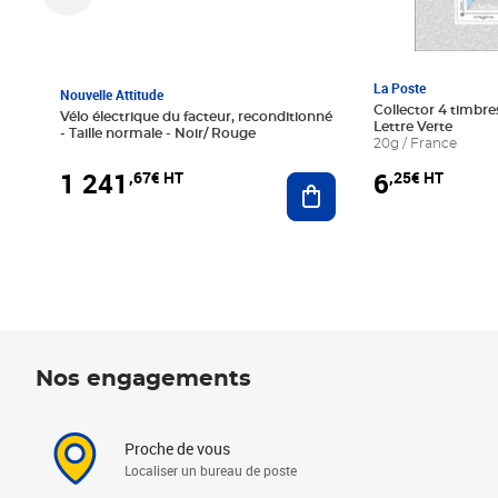
La Poste
Nouvelle Attitude
Collector 4 timbres
Vélo électrique du facteur, reconditionné
Lettre Verte
- Taille normale - Noir/ Rouge
20g / France
1 241
6
,67€ HT
,25€ HT
Ajouter au panier
Nos engagements
Proche de vous
Localiser un bureau de poste