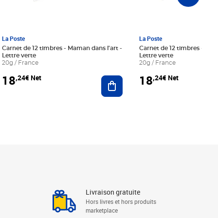
La Poste
La Poste
Carnet de 12 timbres - Maman dans l'art -
Carnet de 12 timbres - Le bl
Lettre verte
Lettre verte
20g / France
20g / France
18
18
,24€ Net
,24€ Net
r au panier
Ajouter au panier
Livraison gratuite
Hors livres et hors produits
marketplace