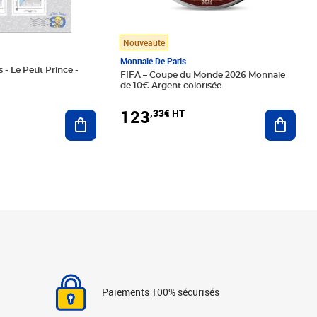
Nouveauté
Monnaie De Paris
 - Le Petit Prince -
FIFA – Coupe du Monde 2026 Monnaie
de 10€ Argent colorisée
123
,33€ HT
Ajoute
Ajouter au panier
Paiements 100% sécurisés