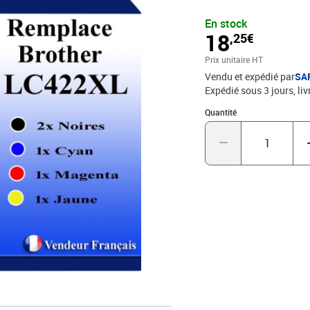
Magenta (1 500 pages) +
En stock
à toutes les normes eu
18
,25€
Compatible - Encre de ha
Marque T3AZUR
Prix unitaire HT
Vendu et expédié par
SA
Expédié sous 3 jours
liv
Quantité : 1
Quantité