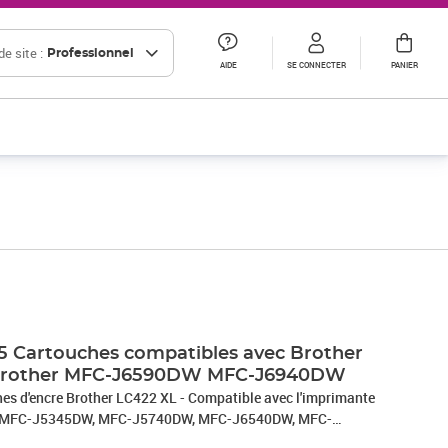
e site :
Professionnel
AIDE
SE CONNECTER
PANIER
5 Cartouches compatibles avec Brother
 Brother MFC-J6590DW MFC-J6940DW
es d'encre Brother LC422 XL - Compatible avec l'imprimante
 MFC-J5345DW, MFC-J5740DW, MFC-J6540DW, MFC-
nd: 2 Noires (3000 pages) + 1 Cyan (1 500 pages) + 1