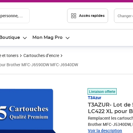
 personne, ...
Changer d
Accès rapides
Boutique
Mon Mag Pro
 et toners
Cartouches d’encre
L pour Brother MFC-J6590DW MFC-J6940DW
Prix 18,25€
Livraison offerte
T3Azur
T3AZUR- Lot de 
LC422 XL pour
Remplacent les cartouch
Brother MFC-J5340DW,
J6940DW - Ce lot compre
Voir la description