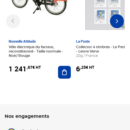
Nouvelle Attitude
La Poste
Vélo électrique du facteur,
Collector 4 timbres - Le Petit P
reconditionné - Taille normale -
- Lettre Verte
Noir/ Rouge
20g / France
1 241
6
,67€ HT
,25€ HT
Ajouter au panier
Nos engagements