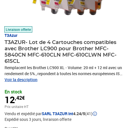
Livraison offerte
T3Azur
T3AZUR- Lot de 4 Cartouches compatibles
avec Brother LC900 pour Brother MFC-
5840CN MFC-610CLN MFC-610CLWN MFC-
615CL
Remplacent les Brother LC900 XL - Volume: 20 ml + 12 ml avec un
rendement de 5% , repondent à toutes les normes européennes ISO
9001/14001, STMC, CE, ROHS . Encre de haute qualité qui
Voir la description
garantie une excellence qualité d'impression – Vendeur Français –
En stock
Garantie 100 % compatibles – Marque T3AZUR
12
,42€
Prix unitaire HT
Vendu et expédié par
SARL T3AZUR Int
4.24/5
(41)
Expédié sous 3 jours
livraison offerte
Quantité : 1