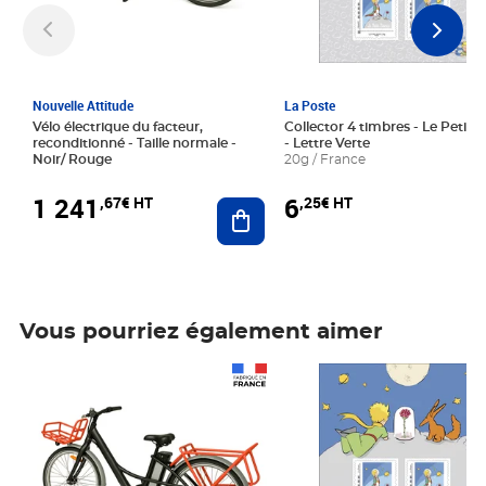
Nouvelle Attitude
La Poste
Vélo électrique du facteur,
Collector 4 timbres - Le Petit P
reconditionné - Taille normale -
- Lettre Verte
Noir/ Rouge
20g / France
1 241
6
,67€ HT
,25€ HT
Ajouter au panier
Vous pourriez également aimer
Prix 1 241,67€ HT
Prix 6,25€ HT