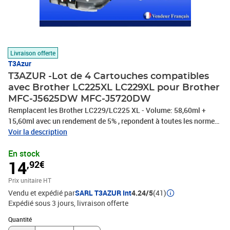
Livraison offerte
T3Azur
T3AZUR -Lot de 4 Cartouches compatibles
avec Brother LC225XL LC229XL pour Brother
MFC-J5625DW MFC-J5720DW
Remplacent les Brother LC229/LC225 XL - Volume: 58,60ml +
15,60ml avec un rendement de 5% , repondent à toutes les normes
européennes ISO 9001/14001, STMC, CE, ROHS . Encre de haute
Voir la description
qualité qui garantie une excellence qualité d'impression – Vendeur
En stock
Français – Garantie 100 % compatibles – Marque T3AZUR
14
,92€
Prix unitaire HT
Vendu et expédié par
SARL T3AZUR Int
4.24/5
(41)
Expédié sous 3 jours
livraison offerte
Quantité : 1
Quantité