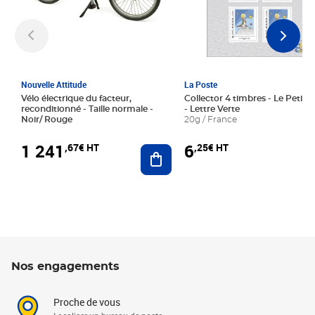
Nouvelle Attitude
La Poste
Vélo électrique du facteur,
Collector 4 timbres - Le Petit P
reconditionné - Taille normale -
- Lettre Verte
Noir/ Rouge
20g / France
1 241
6
,67€ HT
,25€ HT
Ajouter au panier
Nos engagements
Proche de vous