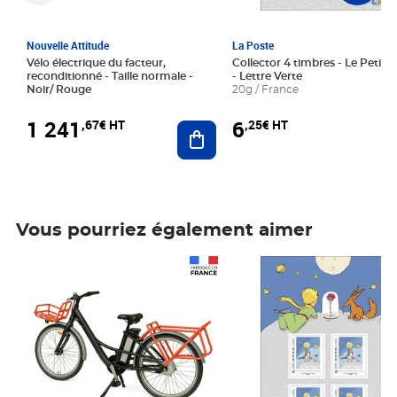
Nouvelle Attitude
La Poste
Vélo électrique du facteur,
Collector 4 timbres - Le Petit P
reconditionné - Taille normale -
- Lettre Verte
Noir/ Rouge
20g / France
1 241
6
,67€ HT
,25€ HT
Ajouter au panier
Vous pourriez également aimer
Prix 1 241,67€ HT
Prix 6,25€ HT