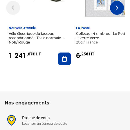
Nouvelle Attitude
La Poste
Vélo électrique du facteur,
Collector 4 timbres - Le Petit P
reconditionné - Taille normale -
- Lettre Verte
Noir/ Rouge
20g / France
1 241
6
,67€ HT
,25€ HT
Ajouter au panier
Nos engagements
Proche de vous
Localiser un bureau de poste