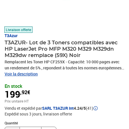
Livraison offerte
T3Azur
T3AZUR- Lot de 3 Toners compatibles avec
HP LaserJet Pro MFP M320 M329 M329dn
M329dw remplace (59X) Noir
Remplacent les Toner HP CF259X - Capacité: 10 000 pages avec
un rendement de 5% , repondent à toutes les normes européennes
ISO 9001/14001, STMC, CE, ROHS - 100% Compatible - Encre de
Voir la description
haute qualité qui garantie une excellence qualité d'impression -
En stock
Marque T3AZUR
199
,92€
Prix unitaire HT
Vendu et expédié par
SARL T3AZUR Int
4.24/5
(41)
Expédié sous 3 jours
livraison offerte
Quantité : 1
Quantité