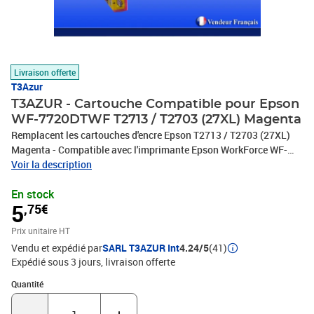
Livraison offerte
T3Azur
T3AZUR - Cartouche Compatible pour Epson
WF-7720DTWF T2713 / T2703 (27XL) Magenta
Remplacent les cartouches d'encre Epson T2713 / T2703 (27XL)
Magenta - Compatible avec l'imprimante Epson WorkForce WF-
3620DWF, WF-3640DTWF, WF-7110DTW, WF-7610DWF, WF-
Voir la description
7620DTWF, WF-7210DTW, WF-7710DWF, WF-7715DWF, WF-
En stock
7720DTWF - Ce lot comprend: 1 Magenta (15ml) avec un
5
,75€
rendement de 5% , repondent à toutes les normes européennes ISO
9001/14001, STMC, CE, ROHS - 100% Compatible - Encre de haute
Prix unitaire HT
qualité qui garantie une excellence qualité d'impression - Marque
Vendu et expédié par
SARL T3AZUR Int
4.24/5
(41)
T3AZUR
Expédié sous 3 jours
livraison offerte
Quantité : 1
Quantité