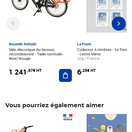
Nouvelle Attitude
La Poste
Vélo électrique du facteur,
Collector 4 timbres - Le Petit P
reconditionné - Taille normale -
- Lettre Verte
Noir/ Rouge
20g / France
1 241
6
,67€ HT
,25€ HT
Ajouter au panier
Vous pourriez également aimer
Prix 1 241,67€ HT
Prix 6,25€ HT