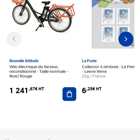
Nouvelle Attitude
La Poste
Vélo électrique du facteur,
Collector 4 timbres - Le Petit P
reconditionné - Taille normale -
- Lettre Verte
Noir/ Rouge
20g / France
1 241
6
,67€ HT
,25€ HT
Ajouter au panier