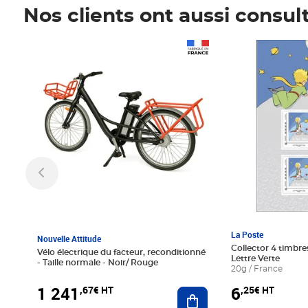
Nos clients ont aussi consul
Prix 1 241,67€ HT
Prix 6,25€ HT
La Poste
Nouvelle Attitude
Collector 4 timbres
Vélo électrique du facteur, reconditionné
Lettre Verte
- Taille normale - Noir/ Rouge
20g / France
1 241
6
,67€ HT
,25€ HT
Ajouter au panier