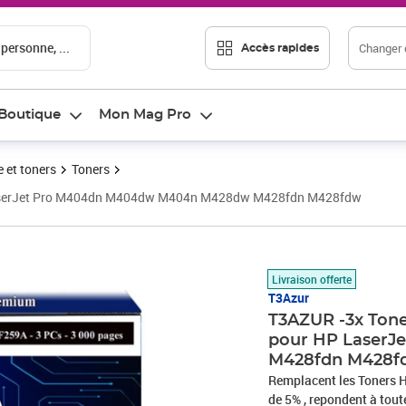
 personne, ...
Changer d
Accès rapides
Boutique
Mon Mag Pro
 et toners
Toners
 LaserJet Pro M404dn M404dw M404n M428dw M428fdn M428fdw
Prix 66,58€
Livraison offerte
T3Azur
T3AZUR -3x Tone
pour HP Laser
M428fdn M428f
Remplacent les Toners 
de 5% , repondent à to