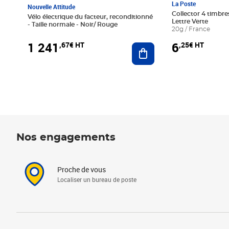
La Poste
Nouvelle Attitude
Collector 4 timbres
Vélo électrique du facteur, reconditionné
Lettre Verte
- Taille normale - Noir/ Rouge
20g / France
1 241
6
,67€ HT
,25€ HT
Ajouter au panier
Nos engagements
Proche de vous
Localiser un bureau de poste