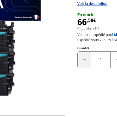
- 100% Compatible - Encr
Voir la description
d'impression - Marque
En stock
66
,58€
Prix unitaire HT
Vendu et expédié par
SA
Expédié sous 2 jours
liv
Quantité : 1
Quantité