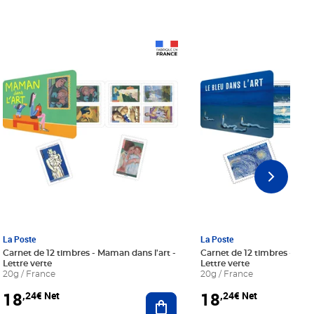
Prix 18,24€ Net
Prix 18,24€ Net
La Poste
La Poste
Carnet de 12 timbres - Maman dans l'art -
Carnet de 12 timbres - Le bl
Lettre verte
Lettre verte
20g / France
20g / France
18
18
,24€ Net
,24€ Net
r au panier
Ajouter au panier