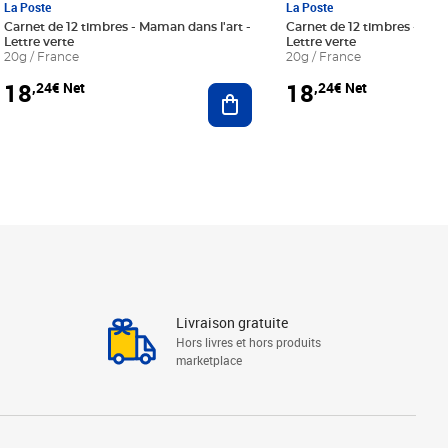
La Poste
La Poste
Carnet de 12 timbres - Maman dans l'art -
Carnet de 12 timbres - Le bl
Lettre verte
Lettre verte
20g / France
20g / France
18
18
,24€ Net
,24€ Net
r au panier
Ajouter au panier
Livraison gratuite
Hors livres et hors produits
marketplace
Linkedin
Facebook
Youtube