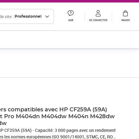
e site :
Professionnel
AIDE
SE CONNECTER
PANIER
rs compatibles avec HP CF259A (59A)
Jet Pro M404dn M404dw M404n M428dw
dw
HP CF259A (59A) - Capacité: 3 000 pages avec un rendement
utes les normes européennes ISO 9001/14001, STMC, CE, ROHS