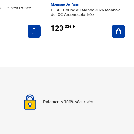
Monnaie De Paris
 - Le Petit Prince -
FIFA – Coupe du Monde 2026 Monnaie
de 10€ Argent colorisée
123
,33€ HT
Ajoute
Ajouter au panier
Paiements 100% sécurisés