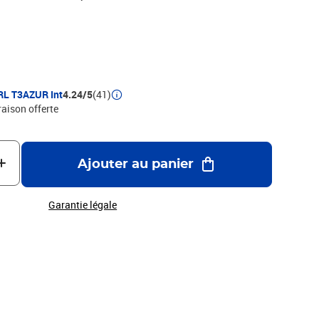
e de haute qualité qui garantie une excellence qualité
 T3AZUR
RL T3AZUR Int
4.24/5
(41)
raison offerte
Ajouter au panier
Garantie légale