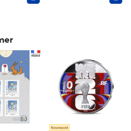
mer
Prix 123,33€ HT
Nouveauté