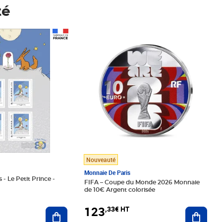
té
Prix 123,33€ HT
Nouveauté
Monnaie De Paris
 - Le Petit Prince -
FIFA – Coupe du Monde 2026 Monnaie
de 10€ Argent colorisée
123
,33€ HT
Ajoute
Ajouter au panier