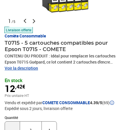
1
/5
Livraison offerte
Comète Consommable
T0715 - 5 cartouches compatibles pour
Epson T0715 - COMETE
CONTENU DU PRODUIT : Idéal pour remplacer les cartouches
Epson T0715 Guépard, ce lot contient 2 cartouches d'encre
compatibles pour Epson T0711 noires et 3 cartouches d'encre
Voir la description
compatibles pour Epson T0712 T0713 T0714 couleurs (1 cyan, 1
En stock
magenta, 1 jaune).COMPATIBILITÉS : Ces cartouches pour Epson
12
,42€
T0715 sont compatibles avec Epson Stylus D = D120 - D78 - D92 ;
Epson Stylus DX = DX4000 - DX4050 - DX4400 - DX4450 - DX5000
Prix unitaire HT
- DX5050 - DX5500 - DX6000 - DX6050 - DX7000F - DX7400 -
Vendu et expédié par
COMETE CONSOMMABLE
4.39/5
(69)
DX7450 - DX8400 - DX8450 - DX9200 - DX9400F.COMPATIBILITÉS
Expédié sous 2 jours
livraison offerte
: Ces cartouches pour Epson T0715 sont compatibles avec Epson
Stylus Office = B40W - BX300F - BX310FN - BX510W - BX600FW -
Quantité : 1
Quantité
BX610FW ; Epson Stylus S = S20 - S21 ; Epson Stylus SX = SX100
- SX105 - SX110 - SX115- SX200 - SX205 - SX210 - SX215 -