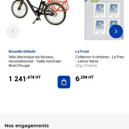
Nouvelle Attitude
La Poste
Vélo électrique du facteur,
Collector 4 timbres - Le Petit P
reconditionné - Taille normale -
- Lettre Verte
Noir/ Rouge
20g / France
1 241
6
,67€ HT
,25€ HT
Ajouter au panier
Nos engagements