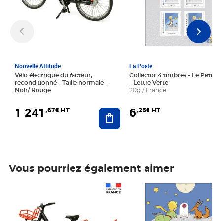
Nouvelle Attitude
La Poste
Vélo électrique du facteur,
Collector 4 timbres - Le Petit P
reconditionné - Taille normale -
- Lettre Verte
Noir/ Rouge
20g / France
1 241
6
,67€ HT
,25€ HT
Ajouter au panier
Vous pourriez également aimer
Prix 1 241,67€ HT
Prix 6,25€ HT