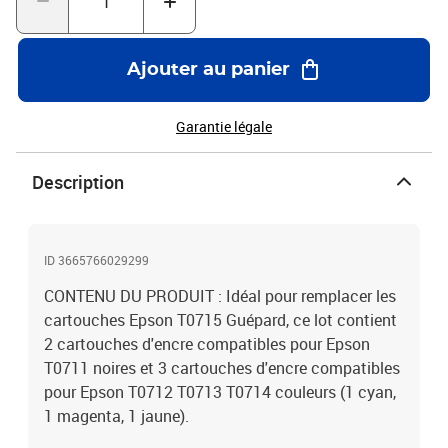
SX218 - SX400 - SX 400 Wifi - SX405 - SX405 Wifi - SX410 -
SX415 - SX417 - SX510W - SX515W - SX600FW -
SX610FW.QUALITÉ PROFESSIONNELLE : 100 % compatible avec
Ajouter au panier
les imprimantes Epson t0715 pour lesquelles il est conçu, ce lot
offre un rendement de 500 pages par cartouche d'encre Epson
T0711 noire et 450 pages par cartouche d'encre Epson T0712
Garantie légale
T0713 T0714 couleur (couverture de 5% par page) ainsi qu'une
impression de haute qualité.
Description
ID 3665766029299
CONTENU DU PRODUIT : Idéal pour remplacer les
cartouches Epson T0715 Guépard, ce lot contient
2 cartouches d'encre compatibles pour Epson
T0711 noires et 3 cartouches d'encre compatibles
pour Epson T0712 T0713 T0714 couleurs (1 cyan,
1 magenta, 1 jaune).