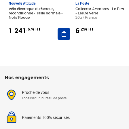
Nouvelle Attitude
La Poste
Vélo électrique du facteur,
Collector 4 timbres - Le Petit P
reconditionné - Taille normale -
- Lettre Verte
Noir/ Rouge
20g / France
1 241
6
,67€ HT
,25€ HT
Ajouter au panier
Nos engagements
Proche de vous
Localiser un bureau de poste
Paiements 100% sécurisés