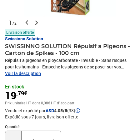
1
/2
Livraison offerte
Swissinno Solution
SWISSINNO SOLUTION Répulsif a Pigeons -
Carton de Spikes - 100 cm
Répulsif a pigeons en ploycarbontate - Invisible - Sans risques
pour les humains - Empeche les pigeons de se poser sur vos
goutieres - Rembardes et toiture - Longueur de 1 m.
Voir la description
En stock
19
,79€
Prix unitaire HT
dont 0,08€ HT d'
éco-part
Vendu et expédié par
ASD
4.05/5
(38)
Expédié sous 7 jours
livraison offerte
Quantité : 1
Quantité