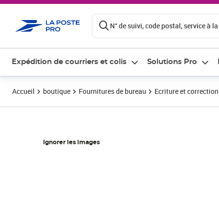
ontenu de la page
N° de suivi, code postal, service à la
Expédition de courriers et colis
Solutions Pro
Accueil
boutique
Fournitures de bureau
Ecriture et correction
Ignorer les images