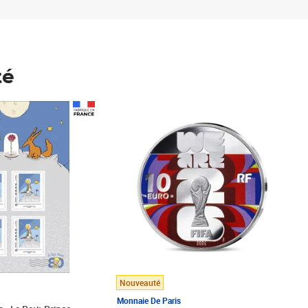
té
Prix 123,33€ HT
Nouveauté
Monnaie De Paris