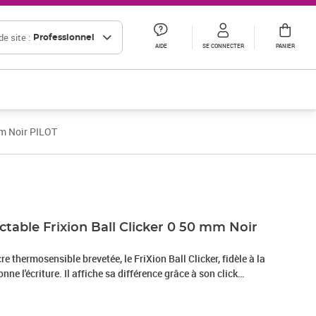
e site :
Professionnel
AIDE
SE CONNECTER
PANIER
 mm Noir PILOT
Prix 2,38€ HT
Prix 2,59€ HT
Prix 10,00€ HT
actable Frixion Ball Clicker 0 50 mm Noir
e thermosensible brevetée, le FriXion Ball Clicker, fidèle à la
nne l'écriture. Il affiche sa différence grâce à son click
 encore plus pratique !Rechargeable : Oui.Couleur encre :
 en mm : 0.25 mm.Taille de pointe en mm : 0.50 mm.(417351 /