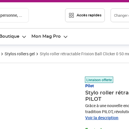
 personne, ...
Changer d
Accès rapides
Boutique
Mon Mag Pro
Stylos rollers gel
Stylo roller rétractable Frixion Ball Clicker 0 50
Prix 4,42€
Livraison offerte
Pilot
Stylo roller rétr
PILOT
Grâce à une nouvelle encr
tradition PILOT, révolutio
rétractable qui le rends
Voir la description
Noir.Largeur d'écriture