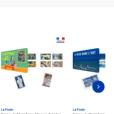
Prix 18,24€ Net
Prix 18,24€ Net
La Poste
La Poste