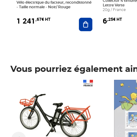
Collector 4 timbres
Vélo électrique du facteur, reconditionné
Lettre Verte
- Taille normale - Noir/ Rouge
20g / France
1 241
6
,67€ HT
,25€ HT
Ajouter au panier
Vous pourriez également ai
Prix 1 241,67€ HT
Prix 6,25€ HT