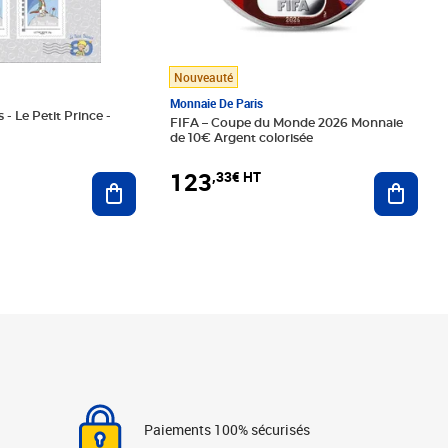
Nouveauté
Monnaie De Paris
 - Le Petit Prince -
FIFA – Coupe du Monde 2026 Monnaie
de 10€ Argent colorisée
123
,33€ HT
Ajoute
Ajouter au panier
Paiements 100% sécurisés