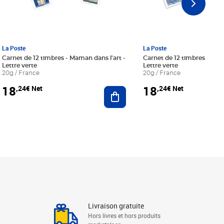
La Poste
La Poste
Carnet de 12 timbres - Maman dans l'art -
Carnet de 12 timbres - Le bl
Lettre verte
Lettre verte
20g / France
20g / France
18
18
,24€ Net
,24€ Net
r au panier
Ajouter au panier
Livraison gratuite
Hors livres et hors produits