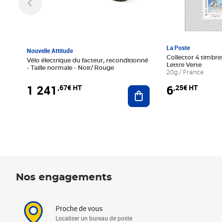
La Poste
Nouvelle Attitude
Collector 4 timbres
Vélo électrique du facteur, reconditionné
Lettre Verte
- Taille normale - Noir/ Rouge
20g / France
1 241
6
,67€ HT
,25€ HT
Ajouter au panier
Nos engagements
Proche de vous
Localiser un bureau de poste