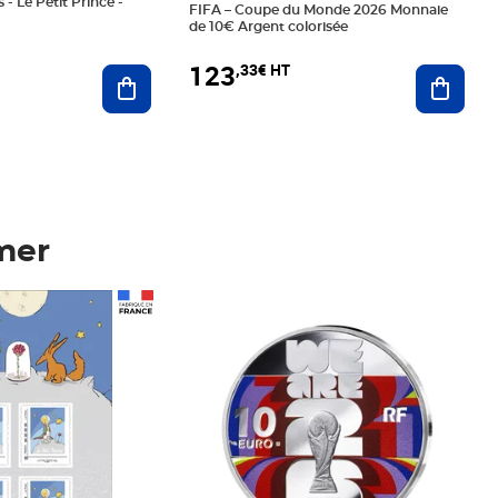
 - Le Petit Prince -
FIFA – Coupe du Monde 2026 Monnaie
de 10€ Argent colorisée
123
,33€ HT
Ajoute
Ajouter au panier
mer
Prix 123,33€ HT