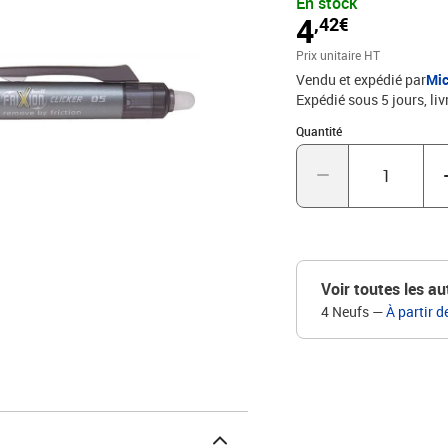
En stock
BLRT-FR5-B / 2275)
4
,42€
Prix unitaire HT
Vendu et expédié par
Mic
Expédié sous 5 jours
liv
Quantité : 1
Quantité
Voir toutes les au
4 Neufs
—
À partir d