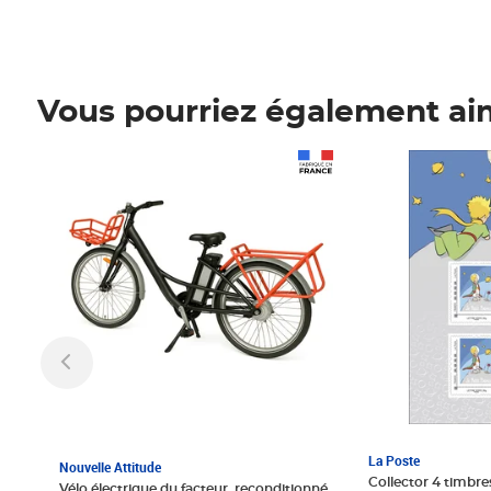
Vous pourriez également ai
Prix 1 241,67€ HT
Prix 6,25€ HT
La Poste
Nouvelle Attitude
Collector 4 timbres
Vélo électrique du facteur, reconditionné