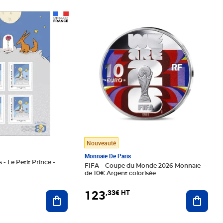
Prix 123,33€ HT
Nouveauté
Monnaie De Paris
 - Le Petit Prince -
FIFA – Coupe du Monde 2026 Monnaie
de 10€ Argent colorisée
123
,33€ HT
Ajoute
Ajouter au panier