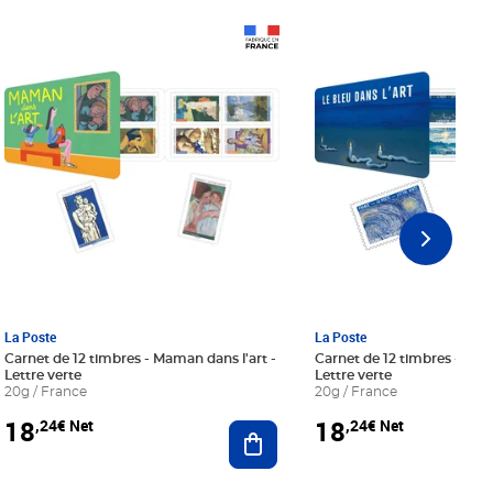
Prix 18,24€ Net
Prix 18,24€ Net
La Poste
La Poste
Carnet de 12 timbres - Maman dans l'art -
Carnet de 12 timbres - Le bl
Lettre verte
Lettre verte
20g / France
20g / France
18
18
,24€ Net
,24€ Net
r au panier
Ajouter au panier