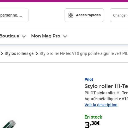
 personne, ...
Changer d
Accès rapides
Boutique
Mon Mag Pro
Stylos rollers gel
Stylo roller Hi-Tec V10 grip pointe aiguille vert P
Prix 3,38€
Pilot
Stylo roller Hi-T
PILOT stylo roller Hi-Tec
Agrafe métalliqueLe V10 
d'encre parfait. Sa bille
Voir la description
inusable. Vous serez séd
En stock
l'élégance de son desig
3
,38€
particulièrement aux ama