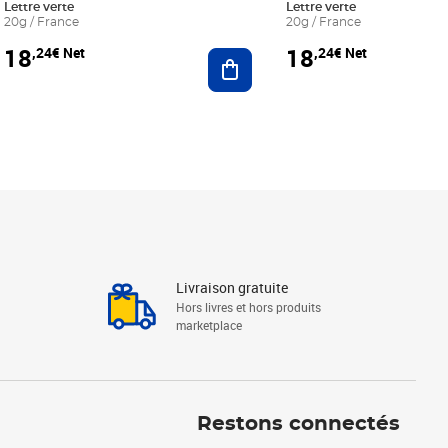
Lettre verte
Lettre verte
20g / France
20g / France
18
18
,24€ Net
,24€ Net
r au panier
Ajouter au panier
Livraison gratuite
Hors livres et hors produits
marketplace
Linkedin
Facebook
Youtube
Restons connectés