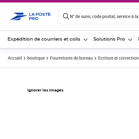
ontenu de la page
N° de suivi, code postal, service à la
Expédition de courriers et colis
Solutions Pro
Accueil
boutique
Fournitures de bureau
Ecriture et correction
Ignorer les images