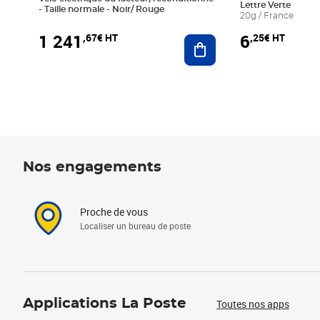
Lettre Verte
- Taille normale - Noir/ Rouge
20g / France
1 241
6
,67€ HT
,25€ HT
Ajouter au panier
Nos engagements
Proche de vous
Localiser un bureau de poste
Applications La Poste
Toutes nos apps