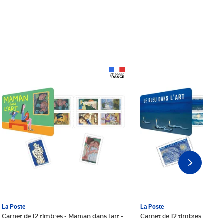
Prix 18,24€ Net
Prix 18,24€ Net
La Poste
La Poste
Carnet de 12 timbres - Maman dans l'art -
Carnet de 12 timbres - Le bl