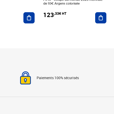
de 10€ Argent colorisée
123
,33€ HT
Ajoute
Ajouter au panier
Paiements 100% sécurisés