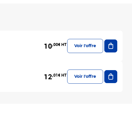
Ajouter a
10
,00€ HT
Voir l'offre
Ajouter a
12
,01€ HT
Voir l'offre