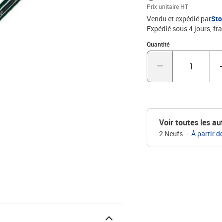
Prix unitaire HT
Vendu et expédié par
St
Expédié sous 4 jours, fra
Quantité : 1
Quantité
Voir toutes les au
2 Neufs
—
À partir d