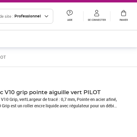
e site :
Professionnel
AIDE
SE CONNECTER
PANIER
ILOT
Prix 10,00€ HT
Prix 12,01€ HT
ec V10 grip pointe aiguille vert PILOT
 V10 Grip, vertLargeur de tracé : 0,7 mm, Pointe en acier afiné,
Grip est un roller encre liquide avec régulateur pour un débit
 en carbure de tungstène ultra résistante est indéformable et
uit par la précision du tracé du V10 Grip, sa longévité,
n et son grip ergonomique. Le V10 Grip conviendra
teurs d'écriture fine.