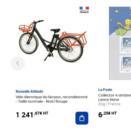
Prix 1 241,67€ HT
Prix 6,25€ HT
La Poste
Nouvelle Attitude
Collector 4 timbres
Vélo électrique du facteur, reconditionné
Lettre Verte
- Taille normale - Noir/ Rouge
20g / France
1 241
6
,67€ HT
,25€ HT
Ajouter au panier