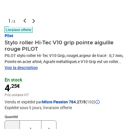
1
/3
Livraison offerte
Pilot
Stylo roller Hi-Tec V10 grip pointe aiguille
rouge PILOT
PILOT stylo roller Hi-Tec V10 Grip, rougeLargeur de tracé : 0,7 mm,
Pointe en acier afiné, Agrafe métalliqueLe V10 Grip est un roller
encre liquide avec régulateur pour un débit d'encre parfait. Sa bille
Voir la description
en carbure de tungstène ultra résistante est indéformable et
En stock
inusable. Vous serez séduit par la précision du tracé du V10 Grip,
4
,25€
sa longévité, l'élégance de son design et son grip ergonomique. Le
V10 Grip conviendra particulièrement aux amateurs d'écriture fine.
Prix unitaire HT
Vendu et expédié par
Micro Passion 76
4.27/5
(102)
Expédié sous 5 jours
livraison offerte
Quantité : 1
Quantité