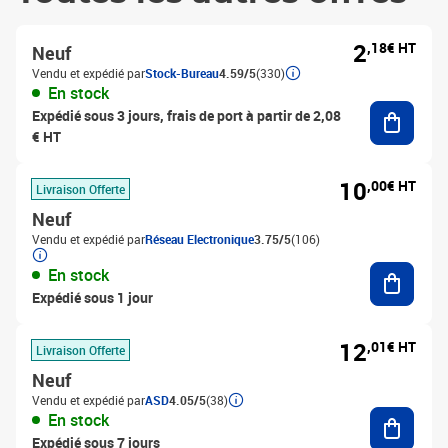
2
,18€ HT
Neuf
Vendu et expédié par
Stock-Bureau
4.59/5
(330)
En stock
Ajouter
Expédié sous 3 jours, frais de port à partir de 2,08
€ HT
10
,00€ HT
Livraison Offerte
Neuf
Vendu et expédié par
Réseau Electronique
3.75/5
(106)
Ajouter
En stock
Expédié sous 1 jour
12
,01€ HT
Livraison Offerte
Neuf
Vendu et expédié par
ASD
4.05/5
(38)
Ajouter
En stock
Expédié sous 7 jours