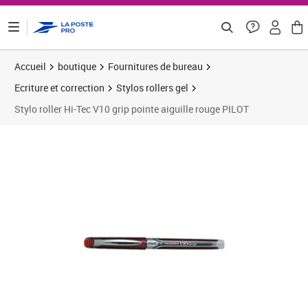
ontenu de la page
Accueil
boutique
Fournitures de bureau
Ecriture et correction
Stylos rollers gel
Stylo roller Hi-Tec V10 grip pointe aiguille rouge PILOT
Prix 4,25€
Prix 2
Prix 1
Prix 1