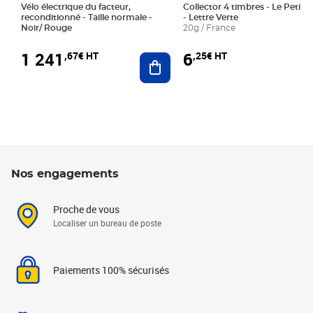
Vélo électrique du facteur,
Collector 4 timbres - Le Petit P
reconditionné - Taille normale -
- Lettre Verte
Noir/ Rouge
20g / France
1 241
6
,67€ HT
,25€ HT
Ajouter au panier
Nos engagements
Proche de vous
Localiser un bureau de poste
Paiements 100% sécurisés