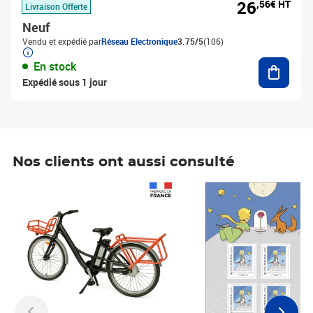
26
,56€ HT
Livraison Offerte
Neuf
Vendu et expédié par
Réseau Electronique
3.75/5
(106)
Ajouter
En stock
Expédié sous 1 jour
Nos clients ont aussi consulté
Prix 1 241,67€ HT
Prix 6,25€ HT