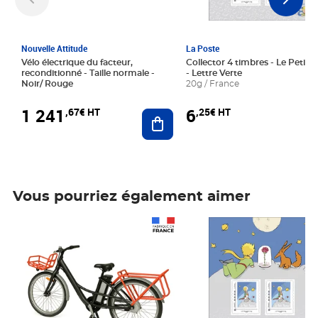
Nouvelle Attitude
La Poste
Vélo électrique du facteur,
Collector 4 timbres - Le Petit P
reconditionné - Taille normale -
- Lettre Verte
Noir/ Rouge
20g / France
1 241
6
,67€ HT
,25€ HT
Ajouter au panier
Vous pourriez également aimer
Prix 1 241,67€ HT
Prix 6,25€ HT