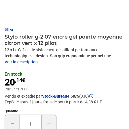
Pilot
Stylo roller g-2 07 encre gel pointe moyenne
citron vert x 12 pilot
12 x Le G-2 est le stylo encre gel alliant performance
technologique et design. Son grip ergonomique permet une
excellente prise en main tandis que sa bille en carbure de
Voir la description
tungstène ultra résistante est indéformable et inusable. Vous
En stock
serez séduit par la fluidité de son encre et par l'intensité de ses
20
,14€
couleurs., PHOTOS NON CONTRACTUELLES
Prix unitaire HT
Vendu et expédié par
Stock-Bureau
4.59/5
(330)
Expédié sous 2 jours, frais de port à partir de 4,58 € HT
Quantité : 1
Quantité