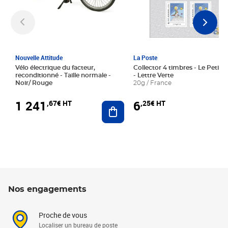
Nouvelle Attitude
La Poste
Vélo électrique du facteur,
Collector 4 timbres - Le Petit P
reconditionné - Taille normale -
- Lettre Verte
Noir/ Rouge
20g / France
1 241
6
,67€ HT
,25€ HT
Ajouter au panier
Nos engagements
Proche de vous
Localiser un bureau de poste