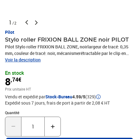
1
/2
Pilot
Stylo roller FRIXION BALL ZONE noir PILOT
Pilot Stylo roller FRIXION BALL ZONE, noirlargeur de tracé: 0,35
mm, couleur de tracé: noir, mécanismerétractable par le clip en
métal, corps en plastique mat dehaute qualité, avec anneau
Voir la description
métallique, pointe en acier etbille en carbure de tungstène, avec
En stock
encre thermo-sensible,(PCA435969 / 435969 / 2272BX 001)
8
,74€
Prix unitaire HT
Vendu et expédié par
Stock-Bureau
4.59/5
(329)
Expédié sous 7 jours, frais de port à partir de 2,08 € HT
Quantité : 1
Quantité