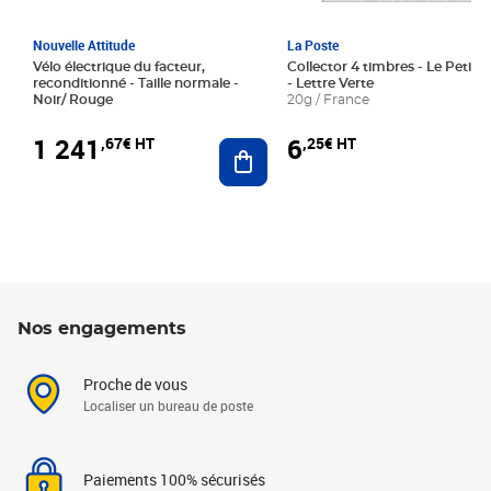
Nouvelle Attitude
La Poste
Vélo électrique du facteur,
Collector 4 timbres - Le Petit P
reconditionné - Taille normale -
- Lettre Verte
Noir/ Rouge
20g / France
1 241
6
,67€ HT
,25€ HT
Ajouter au panier
Nos engagements
Proche de vous
Localiser un bureau de poste
Paiements 100% sécurisés