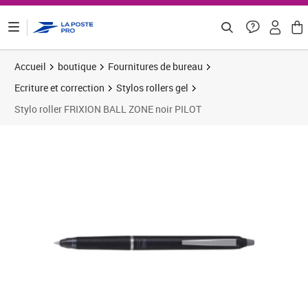
ontenu de la page
Accueil
boutique
Fournitures de bureau
Ecriture et correction
Stylos rollers gel
Stylo roller FRIXION BALL ZONE noir PILOT
Prix 8,74€
Prix 1