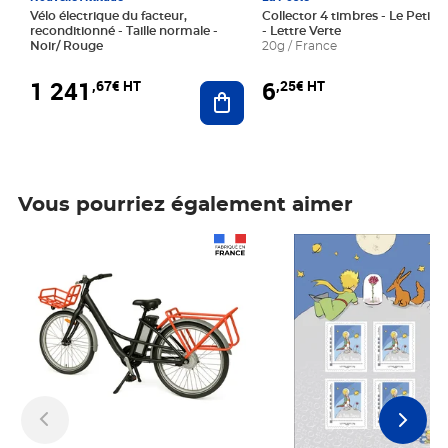
Vélo électrique du facteur,
Collector 4 timbres - Le Petit P
reconditionné - Taille normale -
- Lettre Verte
Noir/ Rouge
20g / France
1 241
6
,67€ HT
,25€ HT
Ajouter au panier
Vous pourriez également aimer
Prix 1 241,67€ HT
Prix 6,25€ HT