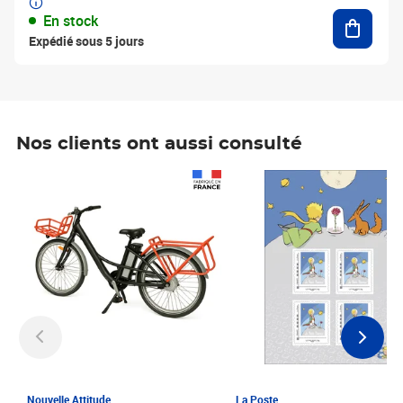
Ajouter
En stock
Expédié sous 5 jours
Nos clients ont aussi consulté
Prix 1 241,67€ HT
Prix 6,25€ HT
Nouvelle Attitude
La Poste