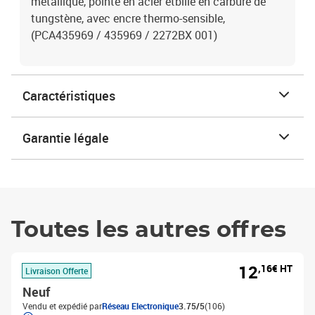
métallique, pointe en acier etbille en carbure de
tungstène, avec encre thermo-sensible,
(PCA435969 / 435969 / 2272BX 001)
Caractéristiques
Garantie légale
Toutes les autres offres
12
,16€ HT
Livraison Offerte
Neuf
Vendu et expédié par
Réseau Electronique
3.75/5
(106)