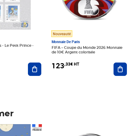
Nouveauté
Monnaie De Paris
 - Le Petit Prince -
FIFA – Coupe du Monde 2026 Monnaie
de 10€ Argent colorisée
123
,33€ HT
Ajoute
Ajouter au panier
mer
Prix 123,33€ HT