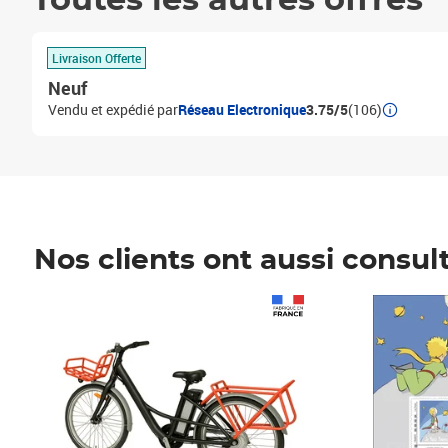
Toutes les autres offres
Livraison Offerte
Neuf
Vendu et expédié par
Réseau Electronique
3.75/5
(106)
Nos clients ont aussi consul
Prix 1 241,67€ HT
Prix 6,25€ HT