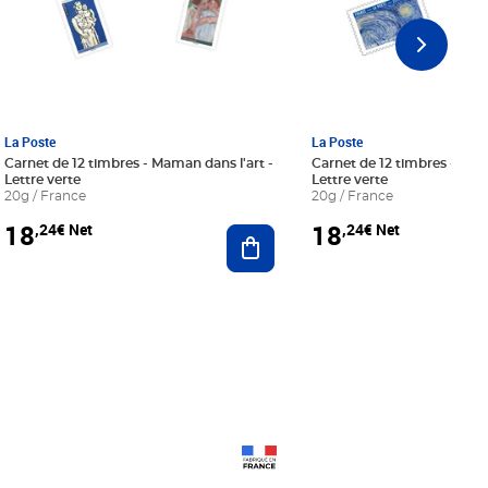
La Poste
La Poste
Carnet de 12 timbres - Maman dans l'art -
Carnet de 12 timbres - Le bl
Lettre verte
Lettre verte
20g / France
20g / France
18
18
,24€ Net
,24€ Net
r au panier
Ajouter au panier
Prix 18,24€ Net
Prix 18,24€ Net