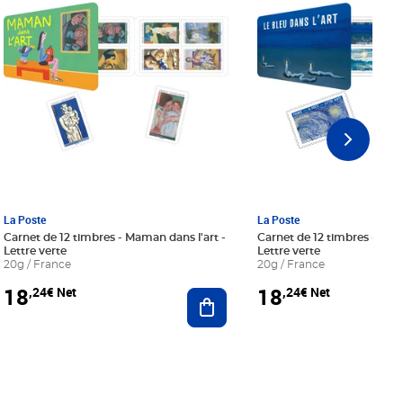
La Poste
La Poste
Carnet de 12 timbres - Maman dans l'art -
Carnet de 12 timbres - Le bl
Lettre verte
Lettre verte
20g / France
20g / France
18
18
,24€ Net
,24€ Net
r au panier
Ajouter au panier