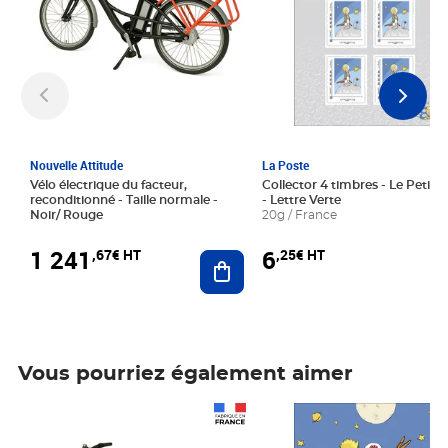
Nouvelle Attitude
La Poste
Vélo électrique du facteur,
Collector 4 timbres - Le Petit P
reconditionné - Taille normale -
- Lettre Verte
Noir/ Rouge
20g / France
1 241
6
,67€ HT
,25€ HT
Ajouter au panier
Vous pourriez également aimer
Prix 1 241,67€ HT
Prix 6,25€ HT