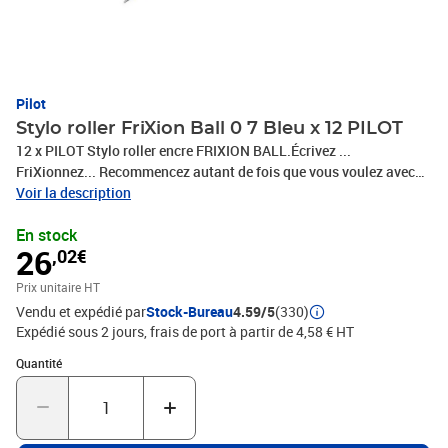
Pilot
Stylo roller FriXion Ball 0 7 Bleu x 12 PILOT
12 x PILOT Stylo roller encre FRIXION BALL.Écrivez ...
FriXionnez... Recommencez autant de fois que vous voulez avec
FriXion !Écrivez en souplesse avec la bille moyenne de FriXion
Voir la description
Ball.Rechargeable : Oui.Couleur encre : BleuLargeur d'écriture en
En stock
mm : 0.35 mm.Taille de pointe en mm : 0.70 mm.(322723 / BL-
26
,02€
FR7-L / 2260003), PHOTOS NON CONTRACTUELLES
Prix unitaire HT
Vendu et expédié par
Stock-Bureau
4.59/5
(330)
Expédié sous 2 jours, frais de port à partir de 4,58 € HT
Quantité : 1
Quantité