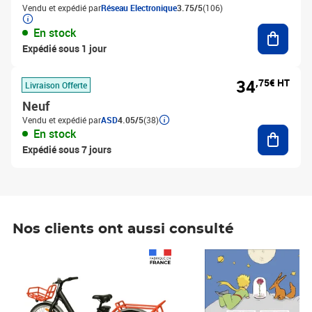
Vendu et expédié par
Réseau Electronique
3.75/5
(106)
Ajouter
En stock
Expédié sous 1 jour
34
,75€ HT
Livraison Offerte
Neuf
Vendu et expédié par
ASD
4.05/5
(38)
Ajouter
En stock
Expédié sous 7 jours
Nos clients ont aussi consulté
Prix 1 241,67€ HT
Prix 6,25€ HT