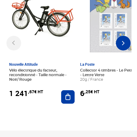
Nouvelle Attitude
La Poste
Vélo électrique du facteur,
Collector 4 timbres - Le Petit P
reconditionné - Taille normale -
- Lettre Verte
Noir/ Rouge
20g / France
1 241
6
,67€ HT
,25€ HT
Ajouter au panier