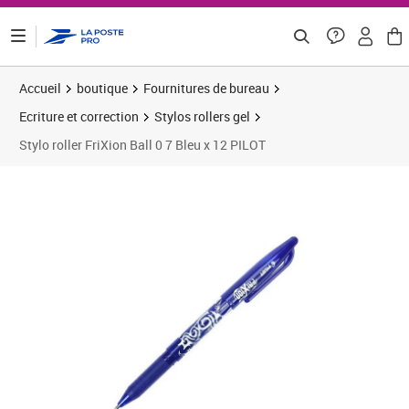
ontenu de la page
Accueil
boutique
Fournitures de bureau
Ecriture et correction
Stylos rollers gel
Stylo roller FriXion Ball 0 7 Bleu x 12 PILOT
Prix 26,02€
Prix 3
Prix 3