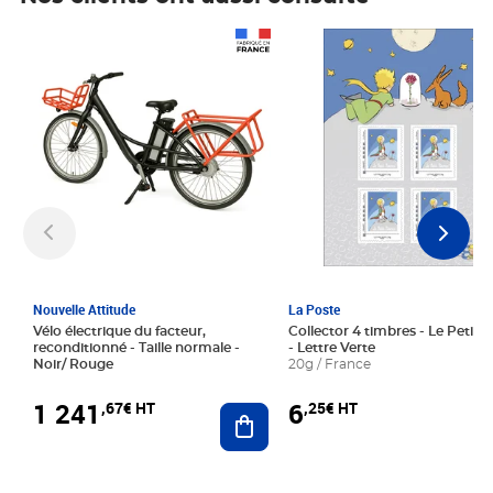
Prix 1 241,67€ HT
Prix 6,25€ HT
Nouvelle Attitude
La Poste
Vélo électrique du facteur,
Collector 4 timbres - Le Petit P
reconditionné - Taille normale -
- Lettre Verte
Noir/ Rouge
20g / France
1 241
6
,67€ HT
,25€ HT
Ajouter au panier