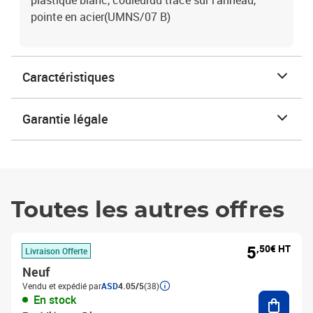
plastique blanc, couleurdu tracé sur l'anneau,
pointe en acier(UMNS/07 B)
Caractéristiques
Garantie légale
Toutes les autres offres
5
,50€ HT
Livraison Offerte
Neuf
Vendu et expédié par
ASD
4.05/5
(38)
Ajouter
En stock