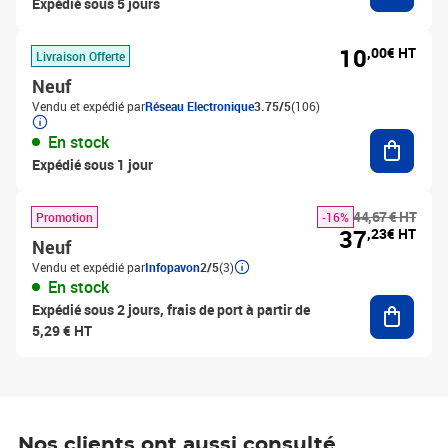
Expédié sous 5 jours
10
,00€ HT
Livraison Offerte
Neuf
Vendu et expédié par
Réseau Electronique
3.75/5
(106)
Ajouter
En stock
Expédié sous 1 jour
44,67 € HT
Promotion
-16%
37
,23€ HT
Neuf
Vendu et expédié par
Infopavon
2/5
(3)
En stock
Ajouter
Expédié sous 2 jours, frais de port à partir de
5,29 € HT
Nos clients ont aussi consulté