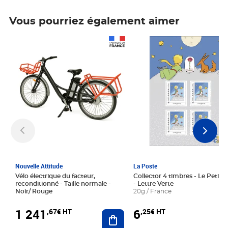
Vous pourriez également aimer
Prix 1 241,67€ HT
Prix 6,25€ HT
Nouvelle Attitude
La Poste
Vélo électrique du facteur,
Collector 4 timbres - Le Petit P
reconditionné - Taille normale -
- Lettre Verte
Noir/ Rouge
20g / France
1 241
6
,67€ HT
,25€ HT
Ajouter au panier