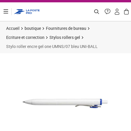
ontenu de la page
Accueil
boutique
Fournitures de bureau
Ecriture et correction
Stylos rollers gel
Stylo roller encre gel one UMNS/07 bleu UNI-BALL
Prix 2,88€
Prix 5
Prix 1
Prix b
Prix 3