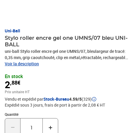
Uni-Ball
Stylo roller encre gel one UMNS/07 bleu UNI-
BALL
uni-ball Stylo roller encre gel one UMNS/07, bleulargeur de tracé:
0,35 mm, grip caoutchouté, clip en métal,rétractable, rechargeable,
corps en plastique blanc, couleurdu tracé sur l'anneau, pointe en
Voir la description
acier(UMNS/07 B)
En stock
2
,88€
Prix unitaire HT
Vendu et expédié par
Stock-Bureau
4.59/5
(329)
Expédié sous 3 jours, frais de port à partir de 2,08 € HT
Quantité : 1
Quantité