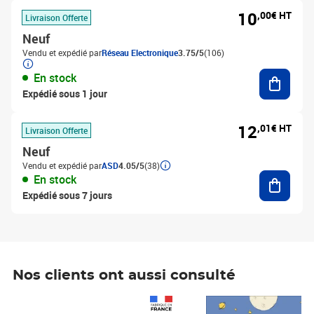
10
,00€ HT
Livraison Offerte
Neuf
Vendu et expédié par
Réseau Electronique
3.75/5
(106)
Ajouter
En stock
Expédié sous 1 jour
12
,01€ HT
Livraison Offerte
Neuf
Vendu et expédié par
ASD
4.05/5
(38)
Ajouter
En stock
Expédié sous 7 jours
Nos clients ont aussi consulté
Prix 1 241,67€ HT
Prix 6,25€ HT