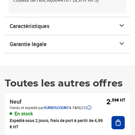
couleur de l'encre(604416 / BLRT-FRP5)
Caractéristiques
Garantie légale
Toutes les autres offres
2
,59€ HT
Neuf
Vendu et expédié par
SURDISCOUNT
4.74/5
(23)
En stock
Ajouter
Expédié sous 2 jours, frais de port à partir de 4,99
€ HT