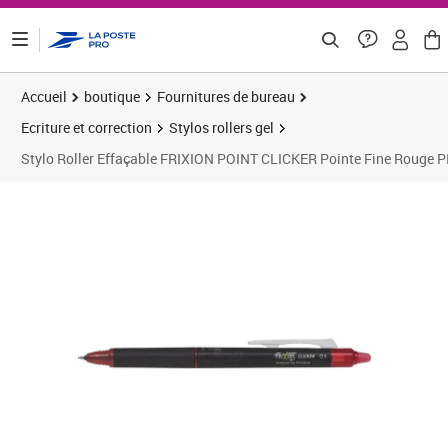
ontenu de la page
Accueil
boutique
Fournitures de bureau
Ecriture et correction
Stylos rollers gel
Stylo Roller Effaçable FRIXION POINT CLICKER Pointe Fine Rouge 
Prix 3,93€
Prix 2
Prix 1
Prix 1