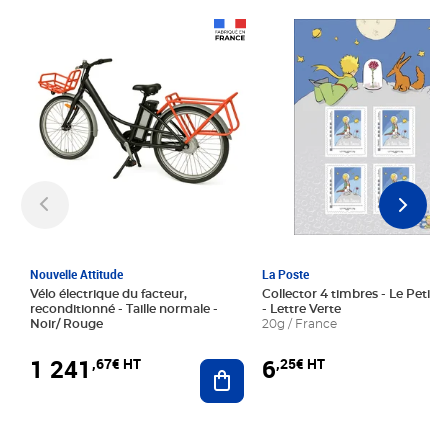
Prix 1 241,67€ HT
Prix 6,25€ HT
Nouvelle Attitude
La Poste
Vélo électrique du facteur,
Collector 4 timbres - Le Petit P
reconditionné - Taille normale -
- Lettre Verte
Noir/ Rouge
20g / France
1 241
6
,67€ HT
,25€ HT
Ajouter au panier