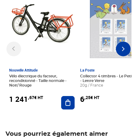
Nouvelle Attitude
La Poste
Vélo électrique du facteur,
Collector 4 timbres - Le Petit P
reconditionné - Taille normale -
- Lettre Verte
Noir/ Rouge
20g / France
1 241
6
,67€ HT
,25€ HT
Ajouter au panier
Vous pourriez également aimer