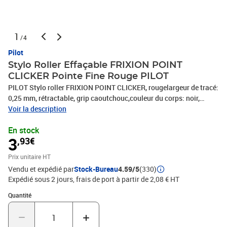
1
/4
Pilot
Stylo Roller Effaçable FRIXION POINT
CLICKER Pointe Fine Rouge PILOT
PILOT Stylo roller FRIXION POINT CLICKER, rougelargeur de tracé:
0,25 mm, rétractable, grip caoutchouc,couleur du corps: noir,
embout à la couleur de l'encre(604416 / BLRT-FRP5)
Voir la description
En stock
3
,93€
Prix unitaire HT
Vendu et expédié par
Stock-Bureau
4.59/5
(330)
Expédié sous 2 jours, frais de port à partir de 2,08 € HT
Quantité : 1
Quantité