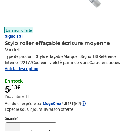
Livraison offerte
Signo TSI
Stylo roller effaçable écriture moyenne
Violet
Type de produit : Stylo effaçableMarque : Signo TSIRéférence
Interne : 22177Couleur : violetÀ partir de 5 ansCaractéristiques :
pour le papierConditionnement : 1 pièceExpédié de France par
Voir la description
notre entrepot Lyonnais
En stock
5
,13€
Prix unitaire HT
Vendu et expédié par
MegaCrea
4.54/5
(52)
Expédié sous 2 jours
livraison offerte
Quantité : 1
Quantité