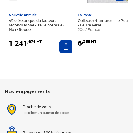
Nouvelle Attitude
La Poste
Vélo électrique du facteur,
Collector 4 timbres - Le Petit P
reconditionné - Taille normale -
- Lettre Verte
Noir/ Rouge
20g / France
1 241
6
,67€ HT
,25€ HT
Ajouter au panier
Nos engagements
Proche de vous
Localiser un bureau de poste
Paiements 100% sécurisés