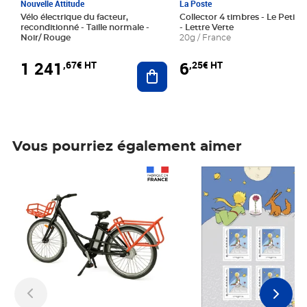
Nouvelle Attitude
La Poste
Vélo électrique du facteur,
Collector 4 timbres - Le Petit P
reconditionné - Taille normale -
- Lettre Verte
Noir/ Rouge
20g / France
1 241
6
,67€ HT
,25€ HT
Ajouter au panier
Vous pourriez également aimer
Prix 1 241,67€ HT
Prix 6,25€ HT