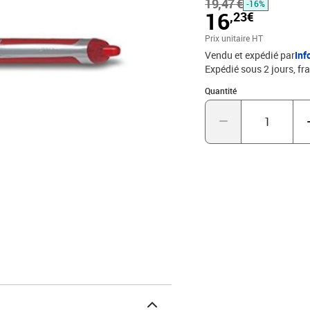
19,47 €
-16%
16
,23€
Prix unitaire HT
Vendu et expédié par
Inf
Expédié sous 2 jours, fra
Quantité : 1
Quantité