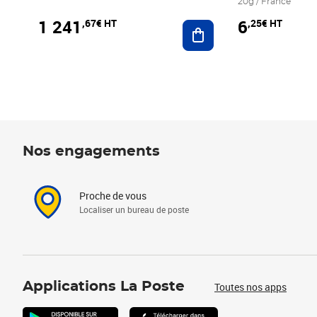
20g / France
1 241
6
,67€ HT
,25€ HT
Ajouter au panier
Nos engagements
Proche de vous
Localiser un bureau de poste
Applications La Poste
Toutes nos apps