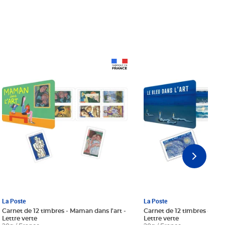
Prix 18,24€ Net
Prix 18,24€ Net
La Poste
La Poste
Carnet de 12 timbres - Maman dans l'art -
Carnet de 12 timbres - Le bl
Lettre verte
Lettre verte