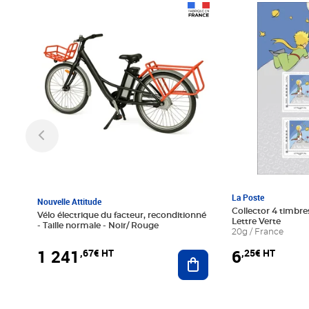
Prix 1 241,67€ HT
Prix 6,25€ HT
La Poste
Nouvelle Attitude
Collector 4 timbres
Vélo électrique du facteur, reconditionné
Lettre Verte
- Taille normale - Noir/ Rouge
20g / France
1 241
6
,67€ HT
,25€ HT
Ajouter au panier