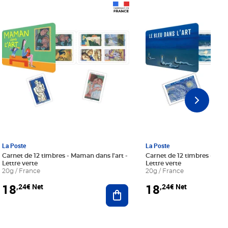
Prix 18,24€ Net
Prix 18,24€ Net
La Poste
La Poste
Carnet de 12 timbres - Maman dans l'art -
Carnet de 12 timbres - Le bl
Lettre verte
Lettre verte
20g / France
20g / France
18
18
,24€ Net
,24€ Net
r au panier
Ajouter au panier