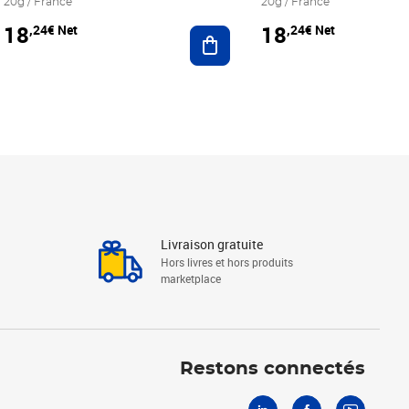
20g / France
20g / France
18
18
,24€ Net
,24€ Net
r au panier
Ajouter au panier
Livraison gratuite
Hors livres et hors produits
marketplace
Linkedin
Facebook
Youtube
Restons connectés