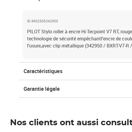
ID 4902505342950
PILOT Stylo roller à encre Hi-Tecpoint V7 RT, roug
technologie de sécurité empêchantl'encre de couler
l'usure,avec clip métallique (342950 / BXRT-V7-R
Caractéristiques
Garantie légale
Nos clients ont aussi consul