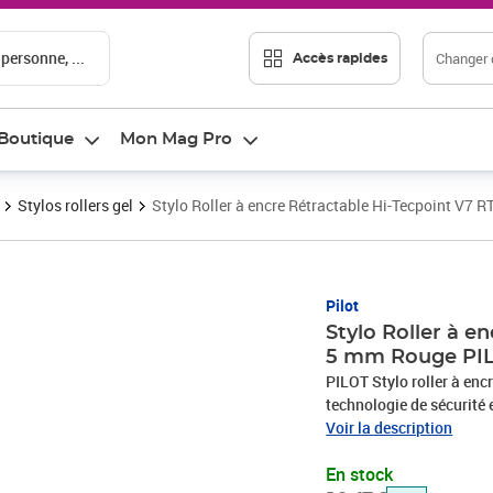
 personne, ...
Changer d
Accès rapides
Boutique
Mon Mag Pro
Stylos rollers gel
Stylo Roller à encre Rétractable Hi-Tecpoint V7 
Prix barré 19,47 €
Prix 16,23€
Pilot
Stylo Roller à e
5 mm Rouge PI
PILOT Stylo roller à enc
technologie de sécurité 
l'usure,avec clip métal
Voir la description
En stock