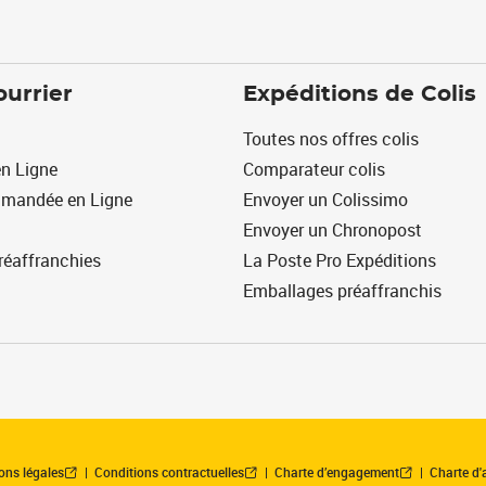
ourrier
Expéditions de Colis
Toutes nos offres colis
n Ligne
Comparateur colis
mmandée en Ligne
Envoyer un Colissimo
Envoyer un Chronopost
réaffranchies
La Poste Pro Expéditions
Emballages préaffranchis
ons légales
Conditions contractuelles
Charte d’engagement
Charte d'a