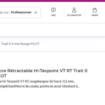
e site :
Professionnel
AIDE
SE CONNECTER
PANIER
RT Trait 0 5 mm Rouge PILOT
ncre Rétractable Hi-Tecpoint V7 RT Trait 0
LOT
re Hi-Tecpoint V7 RT, rougelargeur de tracé: 0,5 mm,
empêchantl'encre de couler, pointe en acier résistant à
lique (342950 / BXRT-V7-R / 2257002)