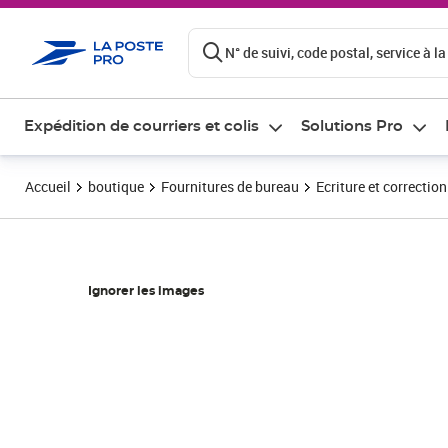
ontenu de la page
N° de suivi, code postal, service à la
Expédition de courriers et colis
Solutions Pro
Accueil
boutique
Fournitures de bureau
Ecriture et correction
Ignorer les images