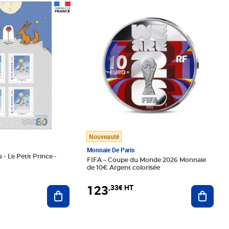
Prix 123,33€ HT
Nouveauté
Monnaie De Paris
 - Le Petit Prince -
FIFA – Coupe du Monde 2026 Monnaie
de 10€ Argent colorisée
123
,33€ HT
Ajoute
Ajouter au panier