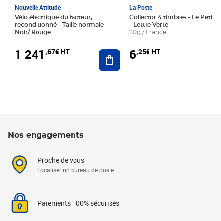
Nouvelle Attitude
La Poste
Vélo électrique du facteur,
Collector 4 timbres - Le Petit P
reconditionné - Taille normale -
- Lettre Verte
Noir/ Rouge
20g / France
1 241
6
,67€ HT
,25€ HT
Ajouter au panier
Nos engagements
Proche de vous
Localiser un bureau de poste
Paiements 100% sécurisés