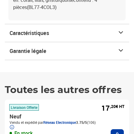
en: corail, lilas, gristurquoisecontenu : 4
pièces(BL77-4COL3)
Caractéristiques
Garantie légale
Toutes les autres offres
17
,20€ HT
Livraison Offerte
Neuf
Vendu et expédié par
Réseau Electronique
3.75/5
(106)
Ajouter
En stock