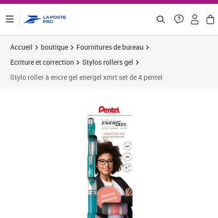
ontenu de la page
Accueil
boutique
Fournitures de bureau
Ecriture et correction
Stylos rollers gel
Stylo roller à encre gel energel xmrt set de 4 pentel
Prix 14,00€
Prix 1