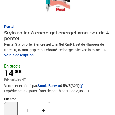
Pentel
Stylo roller à encre gel energel xmrt set de 4
pentel
Pentel Stylo roller à encre gel EnerGel XmRT, set de 4largeur de
tracé: 0,35 mm, grip caoutchouté, rechargeableavec la mine LR7,
couleurs assorties en: corail, lilas, gristurquoisecontenu : 4
Voir la description
pièces(BL77-4COL3)
En stock
14
,00€
Prix unitaire HT
Vendu et expédié par
Stock-Bureau
4.59/5
(329)
Expédié sous 7 jours, frais de port à partir de 2,08 € HT
Quantité : 1
Quantité