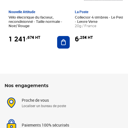
Nouvelle Attitude
La Poste
Vélo électrique du facteur,
Collector 4 timbres - Le Petit P
reconditionné - Taille normale -
- Lettre Verte
Noir/ Rouge
20g / France
1 241
6
,67€ HT
,25€ HT
Ajouter au panier
Nos engagements
Proche de vous
Localiser un bureau de poste
Paiements 100% sécurisés