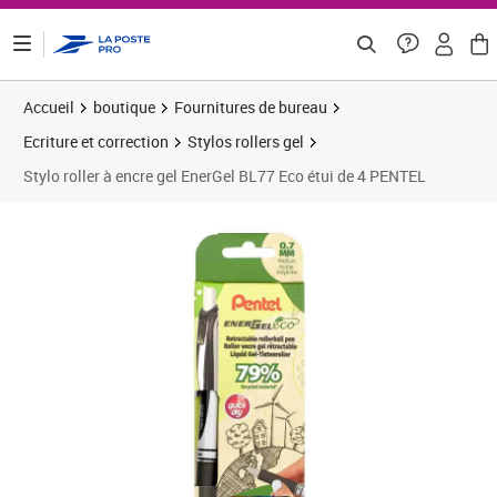
ontenu de la page
Accueil
boutique
Fournitures de bureau
Ecriture et correction
Stylos rollers gel
Stylo roller à encre gel EnerGel BL77 Eco étui de 4 PENTEL
Prix 15,17€
Prix 1