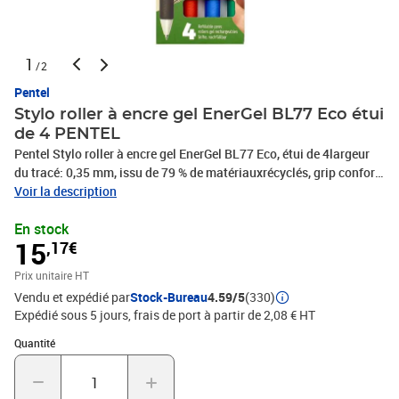
1
/2
Pentel
Stylo roller à encre gel EnerGel BL77 Eco étui
de 4 PENTEL
Pentel Stylo roller à encre gel EnerGel BL77 Eco, étui de 4largeur
du tracé: 0,35 mm, issu de 79 % de matériauxrécyclés, grip confort,
clip en métal, mécanisme poussoir,assorti dans les couleurs: noir,
Voir la description
rouge, bleu et vert,contenu: 4 pièces(BL77E-4)
En stock
15
,17€
Prix unitaire HT
Vendu et expédié par
Stock-Bureau
4.59/5
(330)
Expédié sous 5 jours, frais de port à partir de 2,08 € HT
Quantité : 1
Quantité