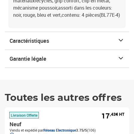
matériauxrécyclés, grip confort, clip en métal,
mécanisme poussoir,assorti dans les couleurs:
noir, rouge, bleu et vert,contenu: 4 pièces(BL77E-4)
Caractéristiques
Garantie légale
Toutes les autres offres
17
,43€ HT
Livraison Offerte
Neuf
Vendu et expédié par
Réseau Electronique
3.75/5
(106)