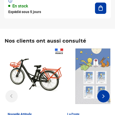
Ajouter
En stock
Expédié sous 5 jours
Nos clients ont aussi consulté
Prix 1 241,67€ HT
Prix 6,25€ HT
Nouvelle Attitude
La Poste