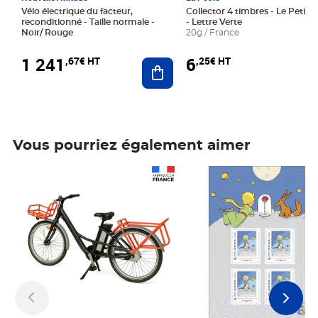
Vélo électrique du facteur,
Collector 4 timbres - Le Petit P
reconditionné - Taille normale -
- Lettre Verte
Noir/ Rouge
20g / France
1 241
6
,67€ HT
,25€ HT
Ajouter au panier
Vous pourriez également aimer
Prix 1 241,67€ HT
Prix 6,25€ HT