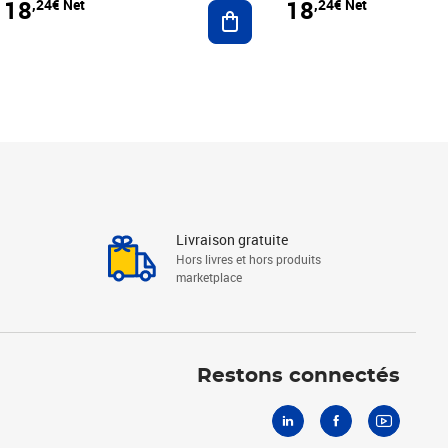
18
18
,24€ Net
,24€ Net
r au panier
Ajouter au panier
Livraison gratuite
Hors livres et hors produits
marketplace
Linkedin
Facebook
Youtube
Restons connectés