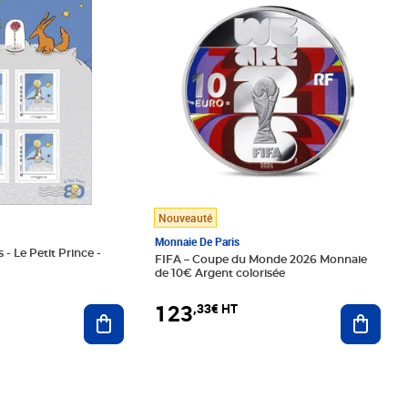
Nouveauté
Monnaie De Paris
 - Le Petit Prince -
FIFA – Coupe du Monde 2026 Monnaie
de 10€ Argent colorisée
123
,33€ HT
Ajoute
Ajouter au panier