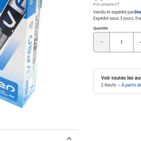
Prix unitaire HT
Vendu et expédié par
St
Expédié sous 3 jours, fra
Quantité : 1
Quantité
Voir toutes les au
2 Neufs
—
À partir d