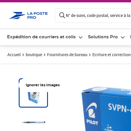
ontenu de la page
N° de suivi, code postal, service à la
Expédition de courriers et colis
Solutions Pro
Accueil
boutique
Fournitures de bureau
Ecriture et correction
Ignorer les images