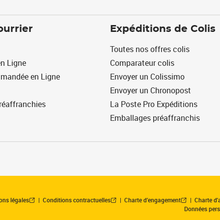
ourrier
Expéditions de Colis
Toutes nos offres colis
n Ligne
Comparateur colis
mmandée en Ligne
Envoyer un Colissimo
Envoyer un Chronopost
réaffranchies
La Poste Pro Expéditions
Emballages préaffranchis
ons légales
Conditions contractuelles
Charte d’engagement
Charte d'a
Données pers