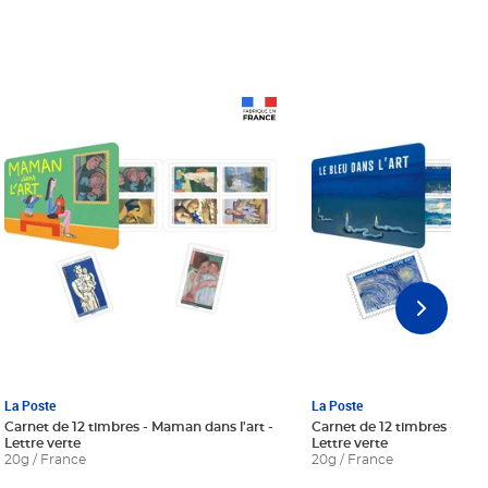
Prix 18,24€ Net
Prix 18,24€ Net
La Poste
La Poste
Carnet de 12 timbres - Maman dans l'art -
Carnet de 12 timbres - Le bl
Lettre verte
Lettre verte
20g / France
20g / France