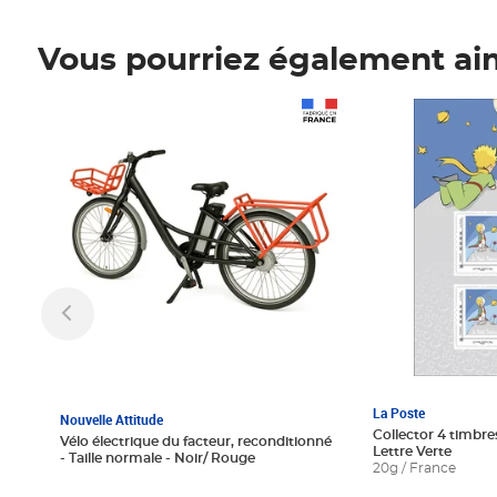
Vous pourriez également ai
Prix 1 241,67€ HT
Prix 6,25€ HT
La Poste
Nouvelle Attitude
Collector 4 timbres
Vélo électrique du facteur, reconditionné
Lettre Verte
- Taille normale - Noir/ Rouge
20g / France