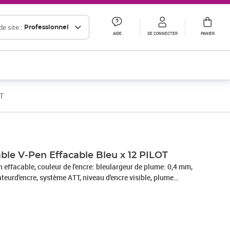
e site :
Professionnel
AIDE
SE CONNECTER
PANIER
OT
Prix 40,18€ HT
Prix 43,78€ HT
ble V-Pen Effacable Bleu x 12 PILOT
effacable, couleur de l'encre: bleulargeur de plume: 0,4 mm,
teurd'encre, système ATT, niveau d'encre visible, plume
rgent, couleur de l'embout: bleu,encre effacable(326530 /