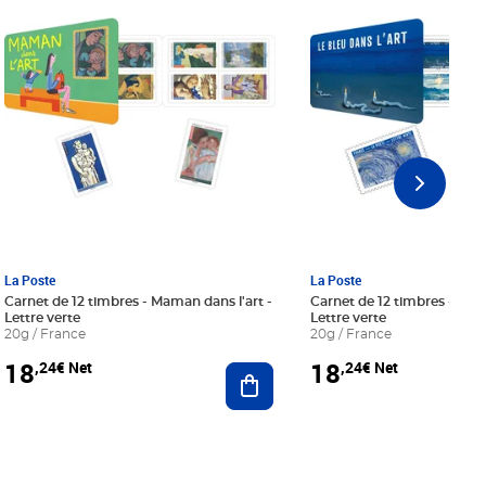
La Poste
La Poste
Carnet de 12 timbres - Maman dans l'art -
Carnet de 12 timbres - Le bl
Lettre verte
Lettre verte
20g / France
20g / France
18
18
,24€ Net
,24€ Net
r au panier
Ajouter au panier