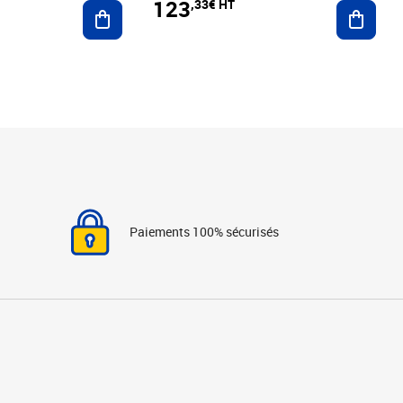
123
,33€ HT
Ajoute
Ajouter au panier
Paiements 100% sécurisés