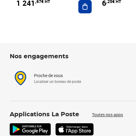
1 241
6
,67€ HT
,25€ HT
Ajouter au panier
Nos engagements
Proche de vous
Localiser un bureau de poste
Applications La Poste
Toutes nos apps