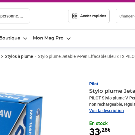
 personne, ...
Changer d
Accès rapides
Boutique
Mon Mag Pro
Stylos à plume
Stylo plume Jetable V-Pen Effacable Bleu x 12 PIL
Prix 33,28€
Pilot
Stylo plume Jeta
PILOT Stylo plume V-Pen 
non rechargeable, régula
aciercouleur du corps: a
Voir la description
SVPN-4W-L / 1133003)
En stock
33
,28€