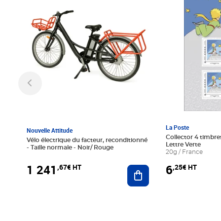
La Poste
Nouvelle Attitude
Collector 4 timbres
Vélo électrique du facteur, reconditionné
Lettre Verte
- Taille normale - Noir/ Rouge
20g / France
1 241
6
,67€ HT
,25€ HT
Ajouter au panier