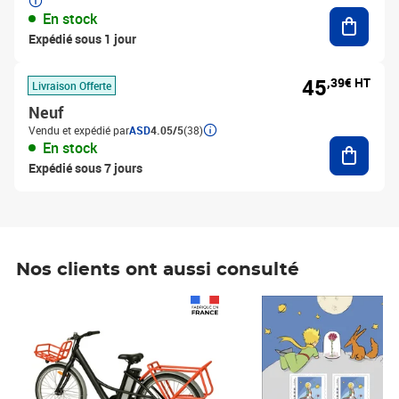
Ajouter
En stock
Expédié sous 1 jour
45
,39€ HT
Livraison Offerte
Neuf
Vendu et expédié par
ASD
4.05/5
(38)
Ajouter
En stock
Expédié sous 7 jours
Nos clients ont aussi consulté
Prix 1 241,67€ HT
Prix 6,25€ HT