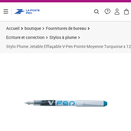
ontenu de la page
Accueil
boutique
Fournitures de bureau
Ecriture et correction
Stylos à plume
Stylo Plume Jetable Effaçable V-Pen Pointe Moyenne Turquoise x 1
Prix 36,02€
Prix 4
Prix 4