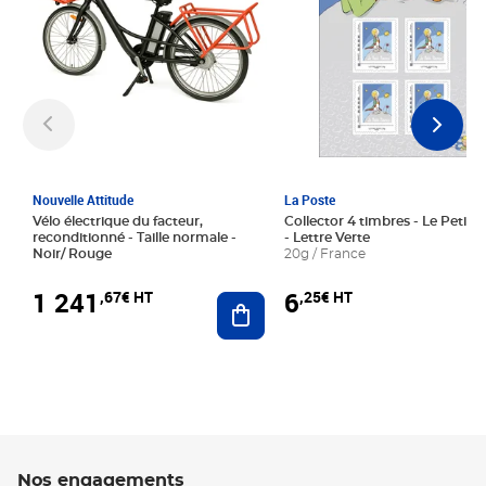
Nouvelle Attitude
La Poste
Vélo électrique du facteur,
Collector 4 timbres - Le Petit P
reconditionné - Taille normale -
- Lettre Verte
Noir/ Rouge
20g / France
1 241
6
,67€ HT
,25€ HT
Ajouter au panier
Nos engagements