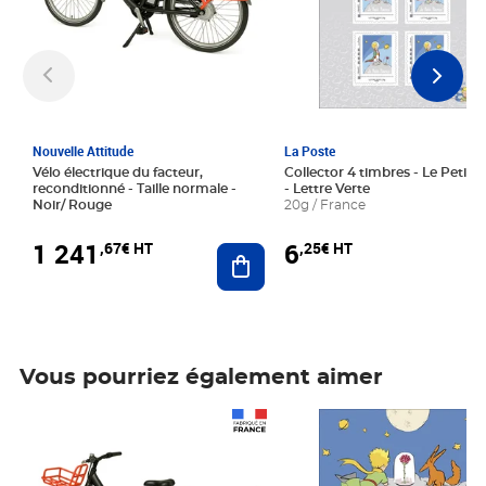
Nouvelle Attitude
La Poste
Vélo électrique du facteur,
Collector 4 timbres - Le Petit P
reconditionné - Taille normale -
- Lettre Verte
Noir/ Rouge
20g / France
1 241
6
,67€ HT
,25€ HT
Ajouter au panier
Vous pourriez également aimer
Prix 1 241,67€ HT
Prix 6,25€ HT