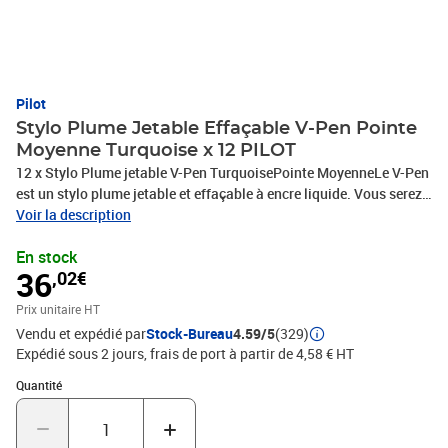
Pilot
Stylo Plume Jetable Effaçable V-Pen Pointe
Moyenne Turquoise x 12 PILOT
12 x Stylo Plume jetable V-Pen TurquoisePointe MoyenneLe V-Pen
est un stylo plume jetable et effaçable à encre liquide. Vous serez
séduit par la souplesse du tracé du V-Pen, l'intensité de ses
Voir la description
couleurs et son débit d'encre parfait., PHOTOS NON
En stock
CONTRACTUELLES
36
,02€
Prix unitaire HT
Vendu et expédié par
Stock-Bureau
4.59/5
(329)
Expédié sous 2 jours, frais de port à partir de 4,58 € HT
Quantité : 1
Quantité