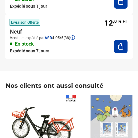
Expédié sous 1 jour
12
,01€ HT
Livraison Offerte
Neuf
Vendu et expédié par
ASD
4.05/5
(38)
Ajouter
En stock
Expédié sous 7 jours
Nos clients ont aussi consulté
Prix 1 241,67€ HT
Prix 6,25€ HT