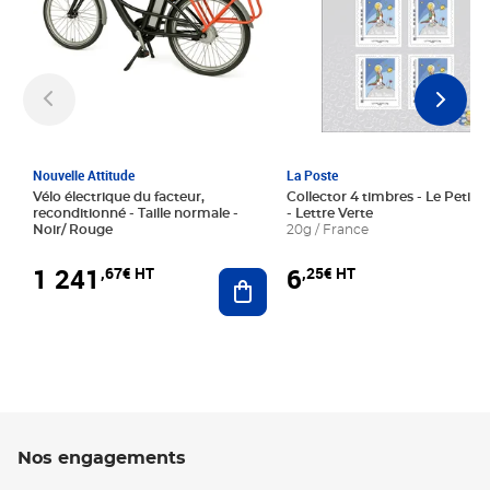
Nouvelle Attitude
La Poste
Vélo électrique du facteur,
Collector 4 timbres - Le Petit P
reconditionné - Taille normale -
- Lettre Verte
Noir/ Rouge
20g / France
1 241
6
,67€ HT
,25€ HT
Ajouter au panier
Nos engagements