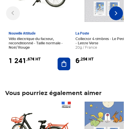
Nouvelle Attitude
La Poste
Vélo électrique du facteur,
Collector 4 timbres - Le Petit P
reconditionné - Taille normale -
- Lettre Verte
Noir/ Rouge
20g / France
1 241
6
,67€ HT
,25€ HT
Ajouter au panier
Vous pourriez également aimer
Prix 1 241,67€ HT
Prix 6,25€ HT