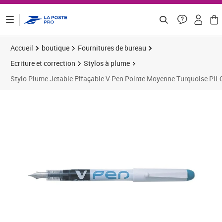
ontenu de la page
Accueil
boutique
Fournitures de bureau
Ecriture et correction
Stylos à plume
Stylo Plume Jetable Effaçable V-Pen Pointe Moyenne Turquoise PIL
Prix 4,58€
Prix 1
Prix 1