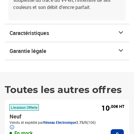
souplesse du tracé du V-Pen, l'intensité de ses
couleurs et son débit d'encre parfait.
Caractéristiques
Garantie légale
Toutes les autres offres
10
,00€ HT
Livraison Offerte
Neuf
Vendu et expédié par
Réseau Electronique
3.75/5
(106)
Ajouter
En stock