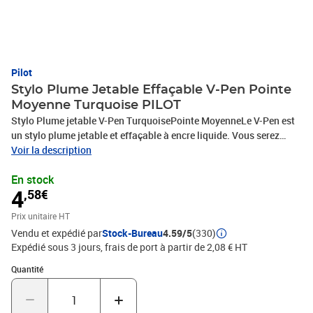
Pilot
Stylo Plume Jetable Effaçable V-Pen Pointe
Moyenne Turquoise PILOT
Stylo Plume jetable V-Pen TurquoisePointe MoyenneLe V-Pen est
un stylo plume jetable et effaçable à encre liquide. Vous serez
séduit par la souplesse du tracé du V-Pen, l'intensité de ses
Voir la description
couleurs et son débit d'encre parfait.
En stock
4
,58€
Prix unitaire HT
Vendu et expédié par
Stock-Bureau
4.59/5
(330)
Expédié sous 3 jours, frais de port à partir de 2,08 € HT
Quantité : 1
Quantité