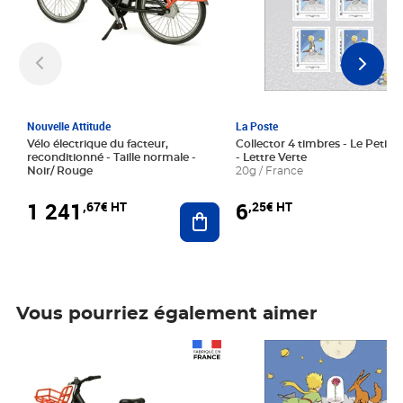
Nouvelle Attitude
La Poste
Vélo électrique du facteur,
Collector 4 timbres - Le Petit P
reconditionné - Taille normale -
- Lettre Verte
Noir/ Rouge
20g / France
1 241
6
,67€ HT
,25€ HT
Ajouter au panier
Vous pourriez également aimer
Prix 1 241,67€ HT
Prix 6,25€ HT