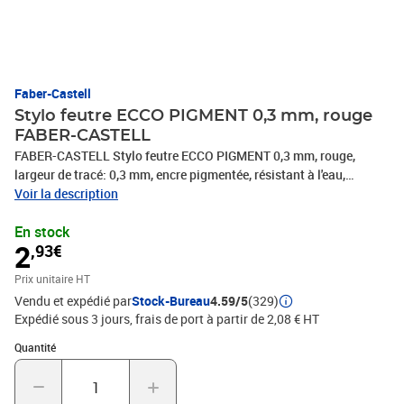
Faber-Castell
Stylo feutre ECCO PIGMENT 0,3 mm, rouge
FABER-CASTELL
FABER-CASTELL Stylo feutre ECCO PIGMENT 0,3 mm, rouge,
largeur de tracé: 0,3 mm, encre pigmentée, résistant à l'eau,
résistant à la lumière, clip en métal, grip ergonomique, longue
Voir la description
pointe métallique, idéal pour écrire / dessiner, (166321), Stylo
En stock
feutre ECCO PIGMENT , • stylo feutre à encre pigmentée , •
2
,93€
résistant à l''eau , • résistant à la lumière , • longue pointe
métallique , • grip ergonomique , • avec clip métallique , Exemples
Prix unitaire HT
d''utilisation:, - idéal pour écrire, dessiner et faire des esquisses
Vendu et expédié par
Stock-Bureau
4.59/5
(329)
Expédié sous 3 jours, frais de port à partir de 2,08 € HT
Quantité : 1
Quantité