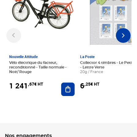
Nouvelle Attitude
La Poste
Vélo électrique du facteur,
Collector 4 timbres - Le Petit P
reconditionné - Taille normale -
- Lettre Verte
Noir/ Rouge
20g / France
1 241
6
,67€ HT
,25€ HT
Ajouter au panier
Nos engagements