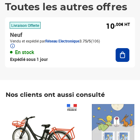
Toutes les autres offres
10
,00€ HT
Livraison Offerte
Neuf
Vendu et expédié par
Réseau Electronique
3.75/5
(106)
Ajouter
En stock
Expédié sous 1 jour
Nos clients ont aussi consulté
Prix 1 241,67€ HT
Prix 6,25€ HT