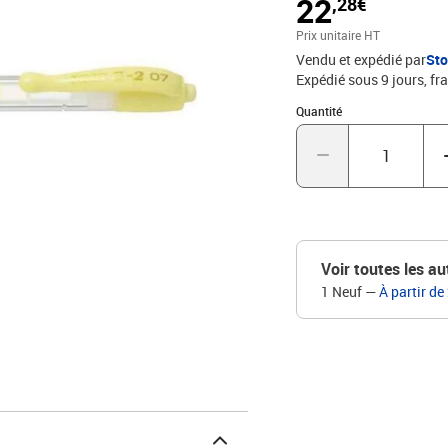
22
,28€
Prix unitaire HT
Vendu et expédié par
St
Expédié sous 9 jours, fra
Quantité : 1
Quantité
Voir toutes les au
1 Neuf
—
À partir de