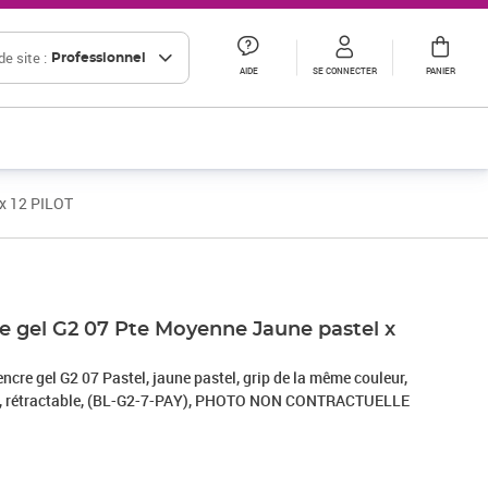
e site :
Professionnel
AIDE
SE CONNECTER
PANIER
 x 12 PILOT
Prix 27,98€ HT
cre gel G2 07 Pte Moyenne Jaune pastel x
encre gel G2 07 Pastel, jaune pastel, grip de la même couleur,
mm, rétractable, (BL-G2-7-PAY), PHOTO NON CONTRACTUELLE