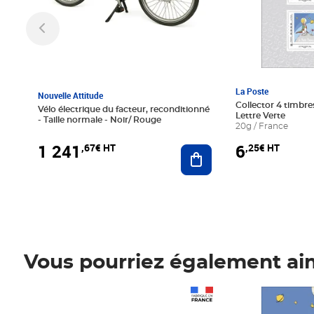
La Poste
Nouvelle Attitude
Collector 4 timbres
Vélo électrique du facteur, reconditionné
Lettre Verte
- Taille normale - Noir/ Rouge
20g / France
1 241
6
,67€ HT
,25€ HT
Ajouter au panier
Vous pourriez également ai
Prix 1 241,67€ HT
Prix 6,25€ HT