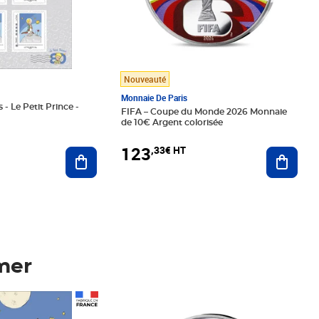
Nouveauté
Monnaie De Paris
 - Le Petit Prince -
FIFA – Coupe du Monde 2026 Monnaie
de 10€ Argent colorisée
123
,33€ HT
Ajoute
Ajouter au panier
mer
Prix 123,33€ HT