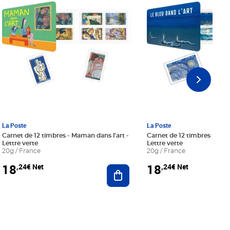
La Poste
La Poste
Carnet de 12 timbres - Maman dans l'art -
Carnet de 12 timbres - Le bl
Lettre verte
Lettre verte
20g / France
20g / France
18
18
,24€ Net
,24€ Net
r au panier
Ajouter au panier