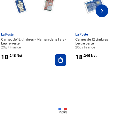
La Poste
La Poste
Carnet de 12 timbres - Maman dans l'art -
Carnet de 12 timbres - Le bl
Lettre verte
Lettre verte
20g / France
20g / France
18
18
,24€ Net
,24€ Net
r au panier
Ajouter au panier
Prix 18,24€ Net
Prix 18,24€ Net