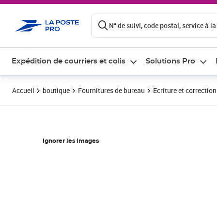
ontenu de la page
N° de suivi, code postal, service à la
Expédition de courriers et colis
Solutions Pro
Accueil
boutique
Fournitures de bureau
Ecriture et correction
Ignorer les images