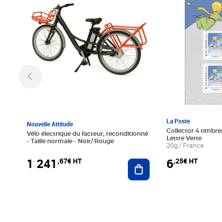
La Poste
Nouvelle Attitude
Collector 4 timbres
Vélo électrique du facteur, reconditionné
Lettre Verte
- Taille normale - Noir/ Rouge
20g / France
1 241
6
,67€ HT
,25€ HT
Ajouter au panier