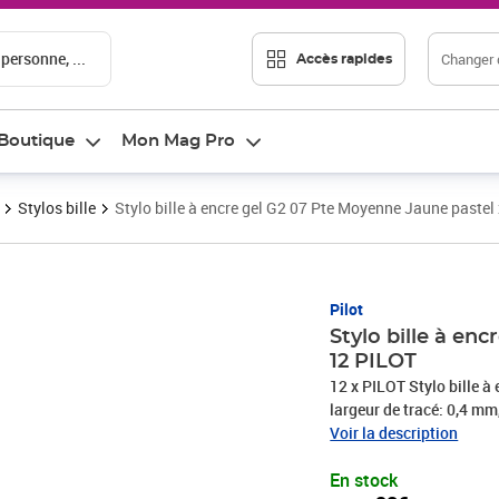
 personne, ...
Changer d
Accès rapides
Boutique
Mon Mag Pro
Stylos bille
Stylo bille à encre gel G2 07 Pte Moyenne Jaune pastel
Prix 22,28€
Pilot
Stylo bille à en
12 PILOT
12 x PILOT Stylo bille à 
largeur de tracé: 0,4 
Voir la description
En stock