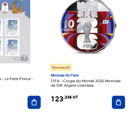
Nouveauté
Monnaie De Paris
 - Le Petit Prince -
FIFA – Coupe du Monde 2026 Monnaie
de 10€ Argent colorisée
123
,33€ HT
Ajoute
Ajouter au panier