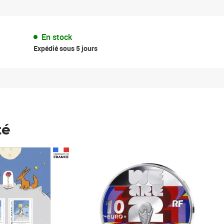
En stock
Expédié sous 5 jours
té
Prix 123,33€ HT