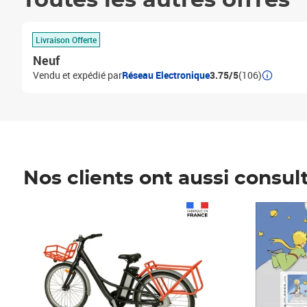
Toutes les autres offres
Livraison Offerte
Neuf
Vendu et expédié par
Réseau Electronique
3.75/5
(106)
Nos clients ont aussi consul
Prix 1 241,67€ HT
Prix 6,25€ HT