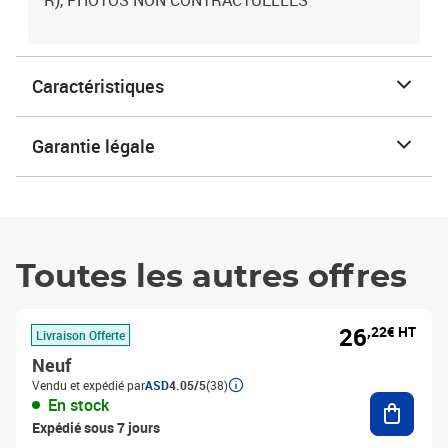
R), PHOTOS NON CONTRACTUELLES
Caractéristiques
Garantie légale
Toutes les autres offres
26
,22€ HT
Livraison Offerte
Neuf
Vendu et expédié par
ASD
4.05/5
(38)
Ajouter
En stock
Expédié sous 7 jours