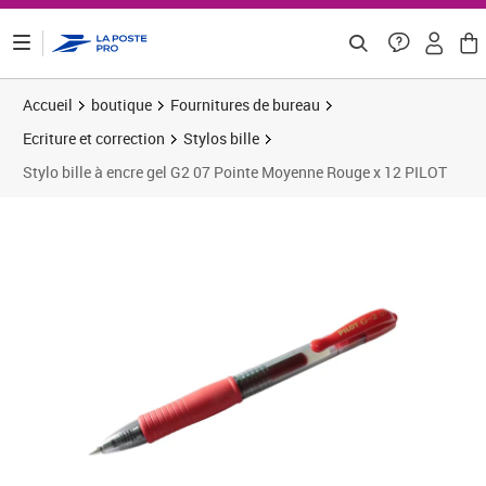
ontenu de la page
Accueil
boutique
Fournitures de bureau
Ecriture et correction
Stylos bille
Stylo bille à encre gel G2 07 Pointe Moyenne Rouge x 12 PILOT
Prix 16,84€
Prix 2
Prix 5