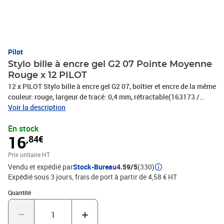
Pilot
Stylo bille à encre gel G2 07 Pointe Moyenne
Rouge x 12 PILOT
12 x PILOT Stylo bille à encre gel G2 07, boîtier et encre de la même
couleur: rouge, largeur de tracé: 0,4 mm, rétractable(163173 /
2605002 / BL-G2-7-R), PHOTOS NON CONTRACTUELLES
Voir la description
En stock
16
,84€
Prix unitaire HT
Vendu et expédié par
Stock-Bureau
4.59/5
(330)
Expédié sous 3 jours, frais de port à partir de 4,58 € HT
Quantité : 1
Quantité