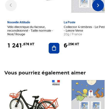
Nouvelle Attitude
La Poste
Vélo électrique du facteur,
Collector 4 timbres - Le Petit P
reconditionné - Taille normale -
- Lettre Verte
Noir/ Rouge
20g / France
1 241
6
,67€ HT
,25€ HT
Ajouter au panier
Vous pourriez également aimer
Prix 1 241,67€ HT
Prix 6,25€ HT