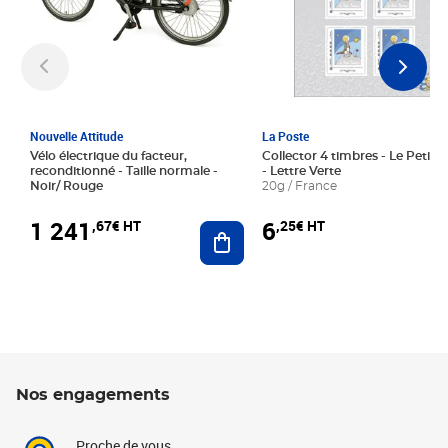
Nouvelle Attitude
La Poste
Vélo électrique du facteur,
Collector 4 timbres - Le Petit P
reconditionné - Taille normale -
- Lettre Verte
Noir/ Rouge
20g / France
1 241
6
,67€ HT
,25€ HT
Ajouter au panier
Nos engagements
Proche de vous