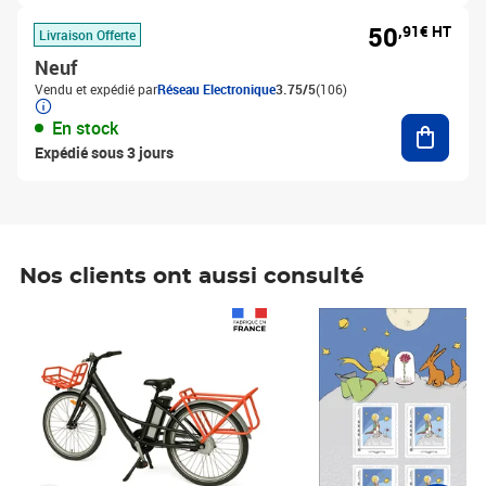
50
,91€ HT
Livraison Offerte
Neuf
Vendu et expédié par
Réseau Electronique
3.75/5
(106)
Ajouter
En stock
Expédié sous 3 jours
Nos clients ont aussi consulté
Prix 1 241,67€ HT
Prix 6,25€ HT