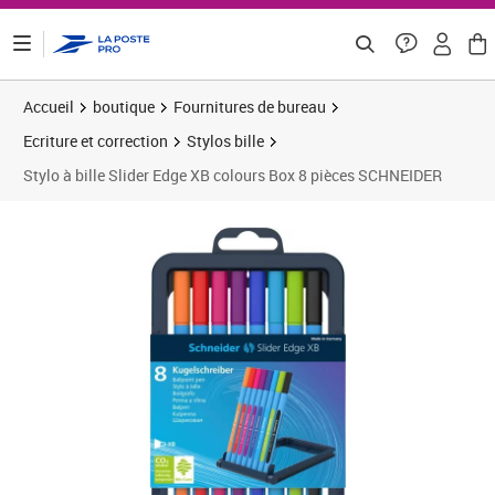
ontenu de la page
Accueil
boutique
Fournitures de bureau
Ecriture et correction
Stylos bille
Stylo à bille Slider Edge XB colours Box 8 pièces SCHNEIDER
Prix 9,52€
Prix 1