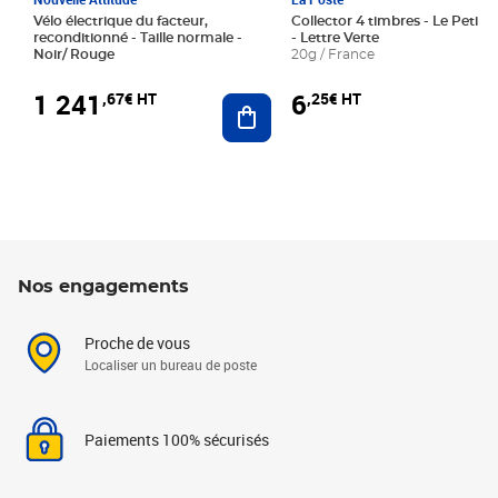
Vélo électrique du facteur,
Collector 4 timbres - Le Petit P
reconditionné - Taille normale -
- Lettre Verte
Noir/ Rouge
20g / France
1 241
6
,67€ HT
,25€ HT
Ajouter au panier
Nos engagements
Proche de vous
Localiser un bureau de poste
Paiements 100% sécurisés