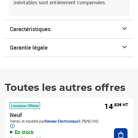
inévitables sont entièrement compensées.
Caractéristiques
Garantie légale
Toutes les autres offres
14
,83€ HT
Livraison Offerte
Neuf
Vendu et expédié par
Réseau Electronique
3.75/5
(106)
Ajouter
En stock