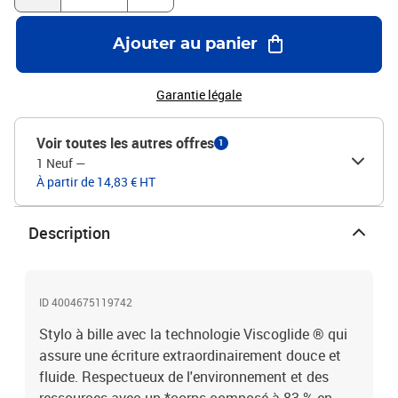
résistante à l'usure garantit l'utilisation de tout le volume d'encre,
écrit proprement et sans tache. Slider Edge est fabriqué avec un
Ajouter au panier
impact neutre en CO2 et les émissions inévitables sont
entièrement compensées.
Garantie légale
Voir toutes les autres offres
1
1 Neuf
—
À partir de 14,83 € HT
Description
ID 4004675119742
Stylo à bille avec la technologie Viscoglide ® qui
assure une écriture extraordinairement douce et
fluide. Respectueux de l'environnement et des