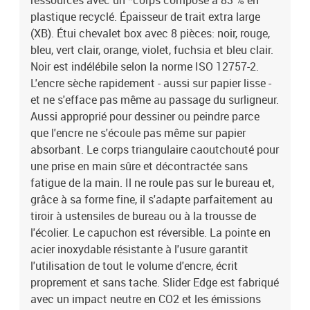
ressources avec un *corps composé à 83 % en
plastique recyclé. Épaisseur de trait extra large
(XB). Étui chevalet box avec 8 pièces: noir, rouge,
bleu, vert clair, orange, violet, fuchsia et bleu clair.
Noir est indélébile selon la norme ISO 12757-2.
L'encre sèche rapidement - aussi sur papier lisse -
et ne s'efface pas même au passage du surligneur.
Aussi approprié pour dessiner ou peindre parce
que l'encre ne s'écoule pas même sur papier
absorbant. Le corps triangulaire caoutchouté pour
une prise en main sûre et décontractée sans
fatigue de la main. Il ne roule pas sur le bureau et,
grâce à sa forme fine, il s'adapte parfaitement au
tiroir à ustensiles de bureau ou à la trousse de
l'écolier. Le capuchon est réversible. La pointe en
acier inoxydable résistante à l'usure garantit
l'utilisation de tout le volume d'encre, écrit
proprement et sans tache. Slider Edge est fabriqué
avec un impact neutre en CO2 et les émissions