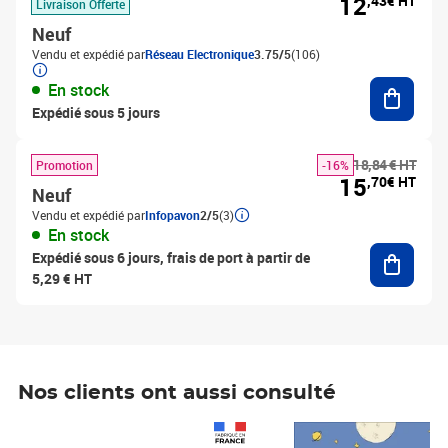
12
,43€ HT
Livraison Offerte
Neuf
Vendu et expédié par
Réseau Electronique
3.75/5
(106)
Ajouter
En stock
Expédié sous 5 jours
18,84 € HT
Promotion
-16%
15
,70€ HT
Neuf
Vendu et expédié par
Infopavon
2/5
(3)
En stock
Ajouter
Expédié sous 6 jours, frais de port à partir de
5,29 € HT
Nos clients ont aussi consulté
Prix 1 241,67€ HT
Prix 6,25€ HT