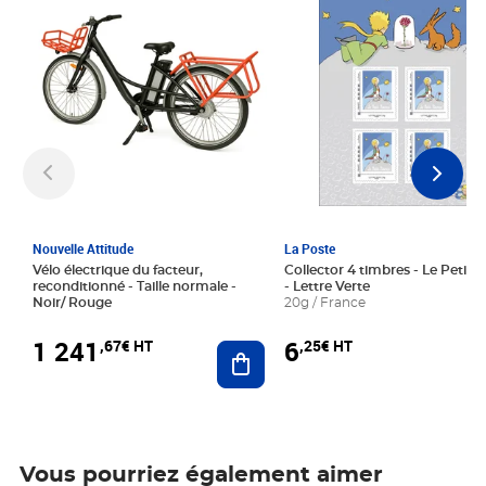
Nouvelle Attitude
La Poste
Vélo électrique du facteur,
Collector 4 timbres - Le Petit P
reconditionné - Taille normale -
- Lettre Verte
Noir/ Rouge
20g / France
1 241
6
,67€ HT
,25€ HT
Ajouter au panier
Vous pourriez également aimer