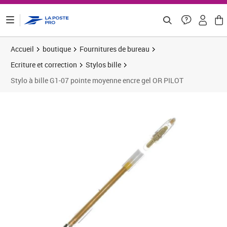
ontenu de la page
Accueil
boutique
Fournitures de bureau
Ecriture et correction
Stylos bille
Stylo à bille G1-07 pointe moyenne encre gel OR PILOT
Prix 3,69€
Prix 8
Prix 1
Prix b
Prix 1