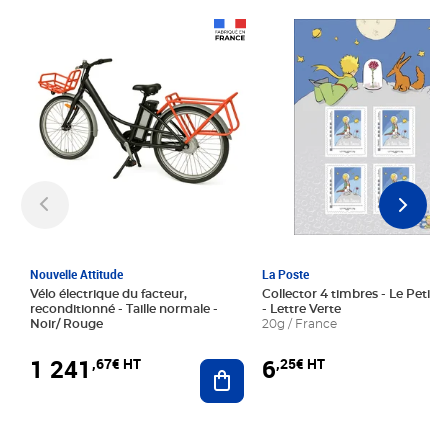
Prix 1 241,67€ HT
Prix 6,25€ HT
Nouvelle Attitude
La Poste
Vélo électrique du facteur,
Collector 4 timbres - Le Petit P
reconditionné - Taille normale -
- Lettre Verte
Noir/ Rouge
20g / France
1 241
6
,67€ HT
,25€ HT
Ajouter au panier