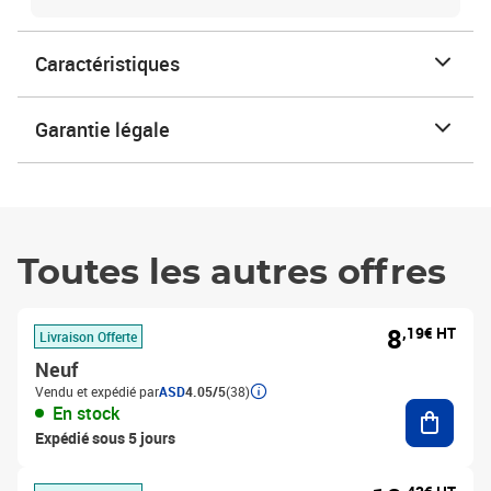
Caractéristiques
Garantie légale
Toutes les autres offres
8
,19€ HT
Livraison Offerte
Neuf
Vendu et expédié par
ASD
4.05/5
(38)
Ajouter
En stock
Expédié sous 5 jours