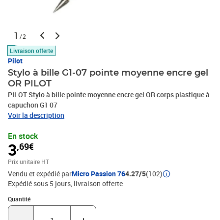
1
/2
Livraison offerte
Pilot
Stylo à bille G1-07 pointe moyenne encre gel
OR PILOT
PILOT Stylo à bille pointe moyenne encre gel OR corps plastique à
capuchon G1 07
Voir la description
En stock
3
,69€
Prix unitaire HT
Vendu et expédié par
Micro Passion 76
4.27/5
(102)
Expédié sous 5 jours
livraison offerte
Quantité : 1
Quantité