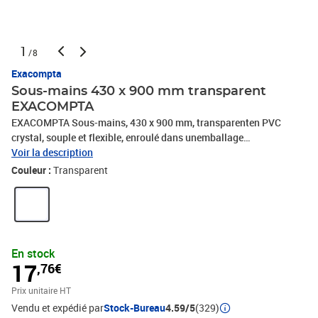
1
/8
Exacompta
Sous-mains 430 x 900 mm transparent
EXACOMPTA
EXACOMPTA Sous-mains, 430 x 900 mm, transparenten PVC
crystal, souple et flexible, enroulé dans unemballage
carton(29640E)
Voir la description
Couleur :
Transparent
En stock
17
,76€
Prix unitaire HT
Vendu et expédié par
Stock-Bureau
4.59/5
(329)