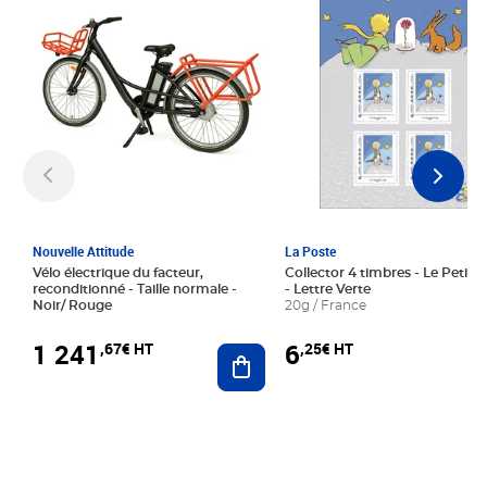
Nouvelle Attitude
La Poste
Vélo électrique du facteur,
Collector 4 timbres - Le Petit P
reconditionné - Taille normale -
- Lettre Verte
Noir/ Rouge
20g / France
1 241
6
,67€ HT
,25€ HT
Ajouter au panier