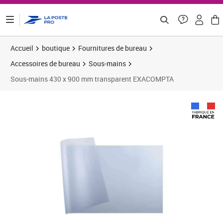
ontenu de la page
Accueil
boutique
Fournitures de bureau
Accessoires de bureau
Sous-mains
Sous-mains 430 x 900 mm transparent EXACOMPTA
Prix 17,76€
Prix 1
Prix 2