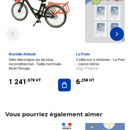
Nouvelle Attitude
La Poste
Vélo électrique du facteur,
Collector 4 timbres - Le Petit P
reconditionné - Taille normale -
- Lettre Verte
Noir/ Rouge
20g / France
1 241
6
,67€ HT
,25€ HT
Ajouter au panier
Vous pourriez également aimer
Prix 1 241,67€ HT
Prix 6,25€ HT