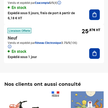
Vendu et expédié par
Exacompta
5/5
(4)
En stock
Ajouter
Expédié sous 5 jours, frais de port à partir de
6,18 € HT
25
,87€ HT
Livraison Offerte
Neuf
Vendu et expédié par
Réseau Electronique
3.75/5
(106)
Ajouter
En stock
Expédié sous 1 jour
Nos clients ont aussi consulté
Prix 1 241,67€ HT
Prix 6,25€ HT