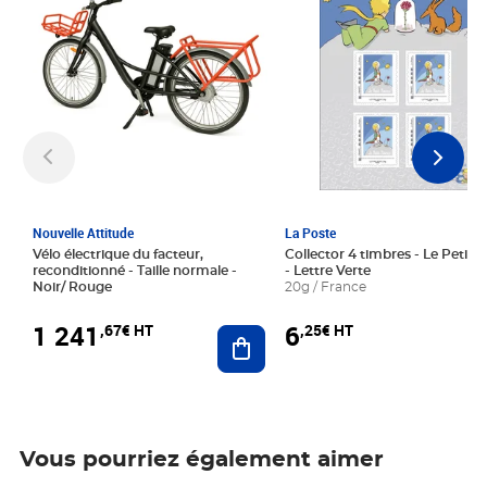
Nouvelle Attitude
La Poste
Vélo électrique du facteur,
Collector 4 timbres - Le Petit P
reconditionné - Taille normale -
- Lettre Verte
Noir/ Rouge
20g / France
1 241
6
,67€ HT
,25€ HT
Ajouter au panier
Vous pourriez également aimer