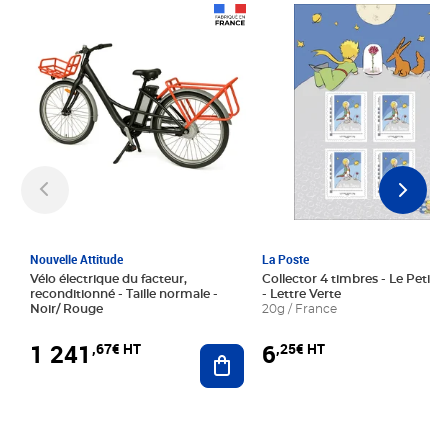
Prix 1 241,67€ HT
Prix 6,25€ HT
Nouvelle Attitude
La Poste
Vélo électrique du facteur,
Collector 4 timbres - Le Petit P
reconditionné - Taille normale -
- Lettre Verte
Noir/ Rouge
20g / France
1 241
6
,67€ HT
,25€ HT
Ajouter au panier