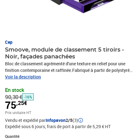
Cep
Smoove, module de classement 5 tiroirs -
Noir, façades panachées
Bloc de classement agrémenté d'une texture en relief pour une
finition contemporaine et raffinée.Fabriqué à partir de polystyrène
recyclable et résistant aux chocs, ce module de classement
Voir la description
constitue une solution élégante et pratique pour le rangement et
En stock
l'organisation de votre bureau. Les 5 tiroirs du module de
90,30 €
classement Smoove par CEP peuvent contenir des documents ou
-16%
75
,25€
des dossiers 24 x 32 cm maximum.Bloc de classement 5
tiroirsTiroirs interchangeables permettant un agencement
Prix unitaire HT
personnalisableEquipés de poignées ergonomiques, d'un trou de
Vendu et expédié par
Infopavon
2/5
(3)
préhension pour faciliter la saisie du contenu et de stop
Expédié sous 6 jours, frais de port à partir de 5,29 € HT
tiroirSuperposition parfaitement stable sur plusieurs
Quantité : 1
niveauxPoignées ergonomiquesCaisson monobloc très
Quantité