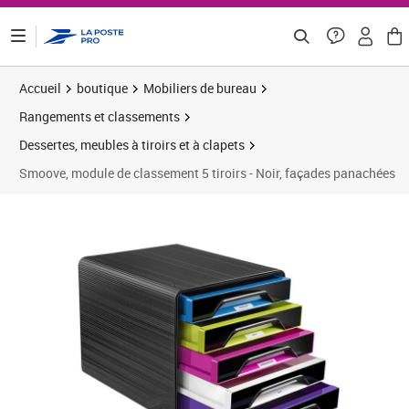
ontenu de la page
Accueil
boutique
Mobiliers de bureau
Rangements et classements
Dessertes, meubles à tiroirs et à clapets
Smoove, module de classement 5 tiroirs - Noir, façades panachées
Prix barré 90,30 €
Prix 75,25€