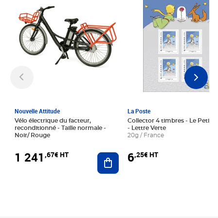
Nouvelle Attitude
La Poste
Vélo électrique du facteur,
Collector 4 timbres - Le Petit P
reconditionné - Taille normale -
- Lettre Verte
Noir/ Rouge
20g / France
1 241
6
,67€ HT
,25€ HT
Ajouter au panier