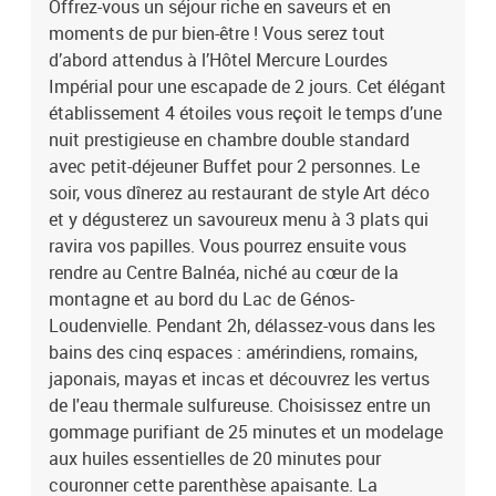
Offrez-vous un séjour riche en saveurs et en
pour couronner cette parenthèse apaisante. La promesse de
moments de pur bien-être ! Vous serez tout
passer de doux instants ensemble.Ce coffret cadeau contient 2
expériences réservables ensemble ou séparément, au choix et sous
d’abord attendus à l’Hôtel Mercure Lourdes
réserve de disponibilité de chaque partenaire.1 nuit avec petit-
Impérial pour une escapade de 2 jours. Cet élégant
déjeuner et dîner, 1 soin et 1 accès à un superbe spa dans les
établissement 4 étoiles vous reçoit le temps d’une
montagnes pour 2 personnes
nuit prestigieuse en chambre double standard
avec petit-déjeuner Buffet pour 2 personnes. Le
soir, vous dînerez au restaurant de style Art déco
et y dégusterez un savoureux menu à 3 plats qui
ravira vos papilles. Vous pourrez ensuite vous
rendre au Centre Balnéa, niché au cœur de la
montagne et au bord du Lac de Génos-
Loudenvielle. Pendant 2h, délassez-vous dans les
bains des cinq espaces : amérindiens, romains,
japonais, mayas et incas et découvrez les vertus
de l'eau thermale sulfureuse. Choisissez entre un
gommage purifiant de 25 minutes et un modelage
aux huiles essentielles de 20 minutes pour
couronner cette parenthèse apaisante. La