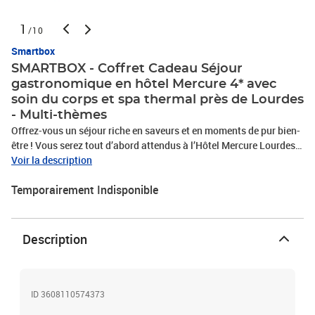
1
/10
Smartbox
SMARTBOX - Coffret Cadeau Séjour
gastronomique en hôtel Mercure 4* avec
soin du corps et spa thermal près de Lourdes
- Multi-thèmes
Offrez-vous un séjour riche en saveurs et en moments de pur bien-
être ! Vous serez tout d’abord attendus à l’Hôtel Mercure Lourdes
Impérial pour une escapade de 2 jours. Cet élégant établissement
Voir la description
4 étoiles vous reçoit le temps d’une nuit prestigieuse en chambre
Temporairement Indisponible
double standard avec petit-déjeuner Buffet pour 2 personnes. Le
soir, vous dînerez au restaurant de style Art déco et y dégusterez
un savoureux menu à 3 plats qui ravira vos papilles. Vous pourrez
ensuite vous rendre au Centre Balnéa, niché au cœur de la
Description
montagne et au bord du Lac de Génos-Loudenvielle. Pendant 2h,
délassez-vous dans les bains des cinq espaces : amérindiens,
romains, japonais, mayas et incas et découvrez les vertus de l'eau
thermale sulfureuse. Choisissez entre un gommage purifiant de 25
ID 3608110574373
minutes et un modelage aux huiles essentielles de 20 minutes