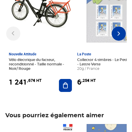
Nouvelle Attitude
La Poste
Vélo électrique du facteur,
Collector 4 timbres - Le Petit P
reconditionné - Taille normale -
- Lettre Verte
Noir/ Rouge
20g / France
1 241
6
,67€ HT
,25€ HT
Ajouter au panier
Vous pourriez également aimer
Prix 1 241,67€ HT
Prix 6,25€ HT