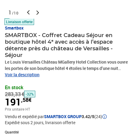
1
/10
Livraison offerte
Smartbox
SMARTBOX - Coffret Cadeau Séjour en
boutique hôtel 4* avec accès à l’espace
détente près du château de Versailles -
Séjour
Le Louis Versailles Château MGallery Hotel Collection vous ouvre
les portes de son boutique hôtel 4 étoiles le temps d’une nuit
luxueuse pour 2 personnes ! C’est dans la sérénité et l’élégance de
Voir la description
sa chambre double Deluxe que cette adresse vous invite à poser
En stock
vos valises. Pour parfaire cette escapade à deux, vous pourrez
283,33 €
profiter d’un petit-déjeuner Buffet, d’un accès d’une journée à
-32%
191
,58€
l’espace fitness et détente avec sauna et hammam ainsi que d’un
départ tardif jusqu’à 14h pour prendre le temps le matin.
Prix unitaire HT
Séjournez à deux pas du château de Versailles et profitez
Vendu et expédié par
SMARTBOX GROUP
3.42/5
(24)
d’agréables moments ensemble entre balades riches en
Expédié sous 2 jours
livraison offerte
découvertes, moments de détente et plus encore !Séjour en
Quantité : 1
boutique hôtel 4* avec accès à l’espace détente près du château de
Quantité