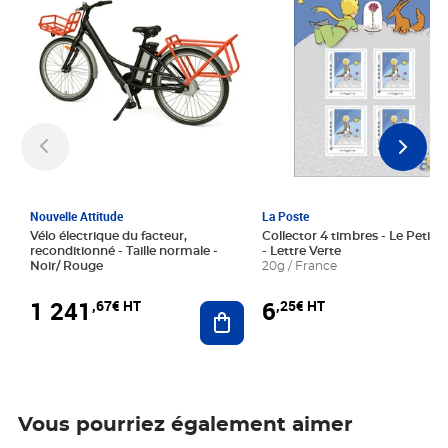
Nouvelle Attitude
La Poste
Vélo électrique du facteur,
Collector 4 timbres - Le Petit P
reconditionné - Taille normale -
- Lettre Verte
Noir/ Rouge
20g / France
1 241
6
,67€ HT
,25€ HT
Ajouter au panier
Vous pourriez également aimer