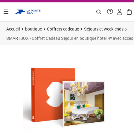
ontenu de la page
Accueil
boutique
Coffrets cadeaux
Séjours et week-ends
SMARTBOX - Coffret Cadeau Séjour en boutique hôtel 4* avec accès à 
Prix barré 283,33 €
Prix 191,58€