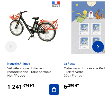
Prix 1 241,67€ HT
Prix 6,25€ HT
Nouvelle Attitude
La Poste
Vélo électrique du facteur,
Collector 4 timbres - Le Petit P
reconditionné - Taille normale -
- Lettre Verte
Noir/ Rouge
20g / France
1 241
6
,67€ HT
,25€ HT
Ajouter au panier