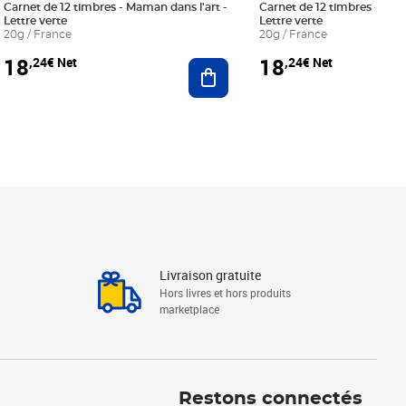
Carnet de 12 timbres - Maman dans l'art -
Carnet de 12 timbres - Le bl
Lettre verte
Lettre verte
20g / France
20g / France
18
18
,24€ Net
,24€ Net
r au panier
Ajouter au panier
Livraison gratuite
Hors livres et hors produits
marketplace
Linkedin
Facebook
Youtube
Restons connectés