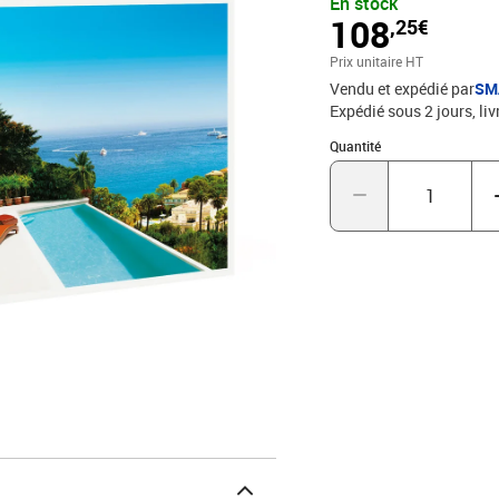
En stock
visiter Nice, Grasse ou e
108
,25€
détente pour 2 personne
hôtel 3* à 4*
Prix unitaire HT
Vendu et expédié par
SM
Expédié sous 2 jours
liv
Quantité : 1
Quantité