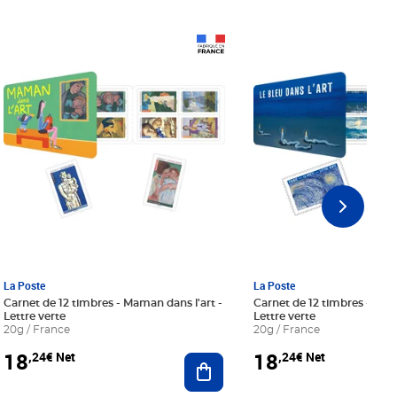
Prix 18,24€ Net
Prix 18,24€ Net
La Poste
La Poste
Carnet de 12 timbres - Maman dans l'art -
Carnet de 12 timbres - Le bl
Lettre verte
Lettre verte
20g / France
20g / France
18
18
,24€ Net
,24€ Net
r au panier
Ajouter au panier