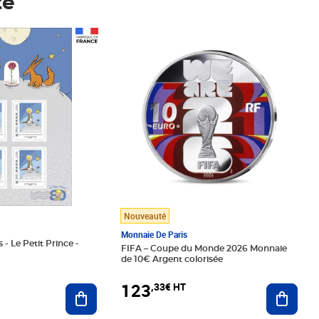
té
Prix 123,33€ HT
Nouveauté
Monnaie De Paris
 - Le Petit Prince -
FIFA – Coupe du Monde 2026 Monnaie
de 10€ Argent colorisée
123
,33€ HT
Ajoute
Ajouter au panier