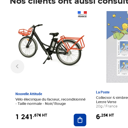
Nos clients ont aussi consul
Prix 1 241,67€ HT
Prix 6,25€ HT
La Poste
Nouvelle Attitude
Collector 4 timbres
Vélo électrique du facteur, reconditionné
Lettre Verte
- Taille normale - Noir/ Rouge
20g / France
1 241
6
,67€ HT
,25€ HT
Ajouter au panier