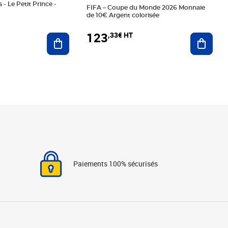
 - Le Petit Prince -
FIFA – Coupe du Monde 2026 Monnaie
de 10€ Argent colorisée
123
,33€ HT
Ajoute
Ajouter au panier
Paiements 100% sécurisés