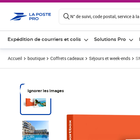
ontenu de la page
N° de suivi, code postal, service à la
Expédition de courriers et colis
Solutions Pro
Accueil
boutique
Coffrets cadeaux
Séjours et week-ends
SM
Ignorer les images