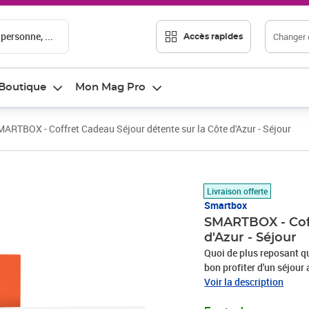
 personne, ...
Changer d
Accès rapides
Boutique
Mon Mag Pro
ARTBOX - Coffret Cadeau Séjour détente sur la Côte d'Azur - Séjour
Prix 108,25€
Livraison offerte
Smartbox
SMARTBOX - Coff
d'Azur - Séjour
Quoi de plus reposant qu’
bon profiter d'un séjour
maisons d’hôtes ou hôtels
Voir la description
magnifiques paysages, ac