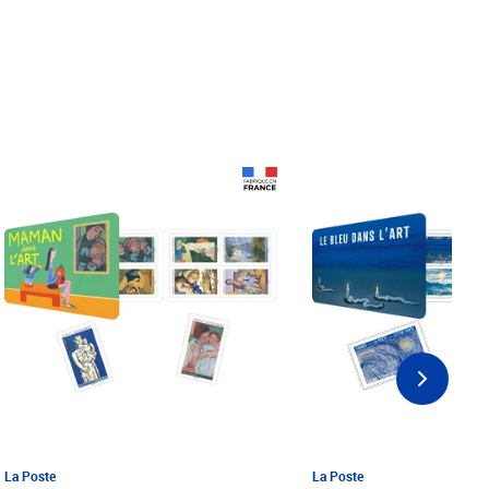
Prix 18,24€ Net
Prix 18,24€ Net
La Poste
La Poste