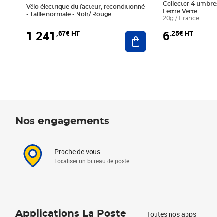
Collector 4 timbres
Vélo électrique du facteur, reconditionné
Lettre Verte
- Taille normale - Noir/ Rouge
20g / France
1 241
6
,67€ HT
,25€ HT
Ajouter au panier
Nos engagements
Proche de vous
Localiser un bureau de poste
Applications La Poste
Toutes nos apps