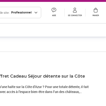
e site :
Professionnel
AIDE
SE CONNECTER
PANIER
ret Cadeau Séjour détente sur la Côte
une halte sur la Côte d’Azur ? Pour une totale détente, il fait
 avec accès à l’espace bien-être dans l’un des châteaux,
 3* à 4* de ce coffret ensoleillé. La French riviera, avec ses
cueille les visiteurs à bras ouverts ! L’occasion parfaite de