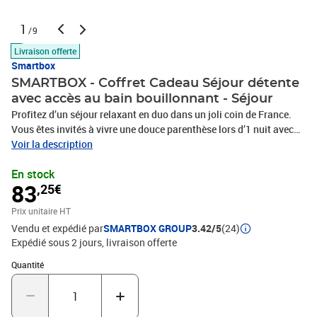
1
/9
Livraison offerte
Smartbox
SMARTBOX - Coffret Cadeau Séjour détente
avec accès au bain bouillonnant - Séjour
Profitez d’un séjour relaxant en duo dans un joli coin de France.
Vous êtes invités à vivre une douce parenthèse lors d’1 nuit avec
petit-déjeuner pour 2 personnes, complétée par 1 accès au bain
Voir la description
bouillonnant de l’établissement dans lequel vous logerez.
En stock
Choisissez votre destination préférée parmi une fabuleuse
83
,25€
sélection d’hôtels, de domaines, de gîtes ou encore de logements
insolites, en ville ou à la campagne, selon vos envies. Voici
Prix unitaire HT
l’occasion de savourer 2 jours d’évasion en tête-à-tête, et de vous
Vendu et expédié par
SMARTBOX GROUP
3.42/5
(24)
délasser dans un bassin dont la délicieuse chaleur permettra de
Expédié sous 2 jours
livraison offerte
vous relaxer totalement. Une escapade sous le signe de la détente
pour de merveilleux moments complices !1 nuit avec petit-
Quantité : 1
Quantité
déjeuner et accès au bain bouillonnant pour 2 personnes8 séjours
bien-être