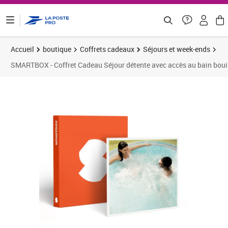
ontenu de la page
Accueil
boutique
Coffrets cadeaux
Séjours et week-ends
SMARTBOX - Coffret Cadeau Séjour détente avec accès au bain bouil
Prix 83,25€