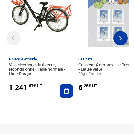
Nouvelle Attitude
La Poste
Vélo électrique du facteur,
Collector 4 timbres - Le Petit P
reconditionné - Taille normale -
- Lettre Verte
Noir/ Rouge
20g / France
1 241
6
,67€ HT
,25€ HT
Ajouter au panier