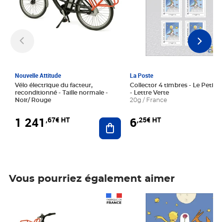
Nouvelle Attitude
La Poste
Vélo électrique du facteur,
Collector 4 timbres - Le Petit P
reconditionné - Taille normale -
- Lettre Verte
Noir/ Rouge
20g / France
1 241
6
,67€ HT
,25€ HT
Ajouter au panier
Vous pourriez également aimer
Prix 1 241,67€ HT
Prix 6,25€ HT