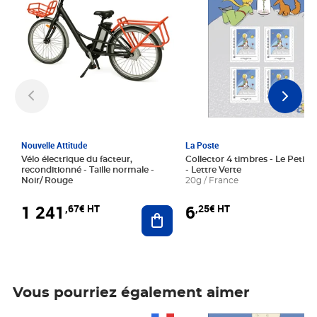
Nouvelle Attitude
La Poste
Vélo électrique du facteur,
Collector 4 timbres - Le Petit P
reconditionné - Taille normale -
- Lettre Verte
Noir/ Rouge
20g / France
1 241
6
,67€ HT
,25€ HT
Ajouter au panier
Vous pourriez également aimer