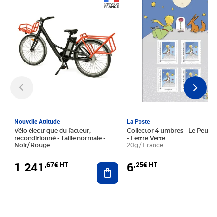
Prix 1 241,67€ HT
Prix 6,25€ HT
Nouvelle Attitude
La Poste
Vélo électrique du facteur,
Collector 4 timbres - Le Petit P
reconditionné - Taille normale -
- Lettre Verte
Noir/ Rouge
20g / France
1 241
6
,67€ HT
,25€ HT
Ajouter au panier