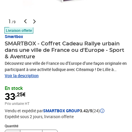
1
/9
Livraison offerte
Smartbox
SMARTBOX - Coffret Cadeau Rallye urbain
dans une ville de France ou d'Europe - Sport
& Aventure
Découvrez une ville de France ou d’Europe d’une façon originale en
participant à une activité ludique avec Citeamup ! De Lille à
Marseille, jusqu’à Bruxelles ou même Londres, partez en famille ou
Voir la description
entre amis à la rencontre d’une cité aux mille secrets lors d’1 rallye
En stock
urbain Découverte de 2h pour un groupe d'environ 6 personnes.
33
,25€
Munis de votre sens de l’observation et de votre esprit d’équipe,
localisez et photographiez les bâtiments, sculptures et autres
Prix unitaire HT
objets que vous devrez trouver en un temps limité. Un défi
Vendu et expédié par
SMARTBOX GROUP
3.42/5
(24)
amusant qui vous permettra d’explorer rues et quartiers en posant
Expédié sous 2 jours
livraison offerte
un œil nouveau sur la variété architecturale, culturelle et artistique
qui vous entoure tout en vous amusant. Un bon moment en
Quantité : 1
Quantité
perspective !1 rallye urbain Découverte de 2h pour 6 personnes44