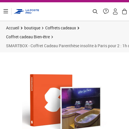
ontenu de la page
Accueil
boutique
Coffrets cadeaux
Coffret cadeau Bien-être
SMARTBOX - Coffret Cadeau Parenthèse insolite à Paris pour 2 : 1h d
Prix barré 116,58 €
Prix 99,10€