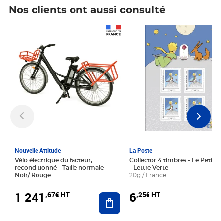
Nos clients ont aussi consulté
Prix 1 241,67€ HT
Prix 6,25€ HT
Nouvelle Attitude
La Poste
Vélo électrique du facteur,
Collector 4 timbres - Le Petit P
reconditionné - Taille normale -
- Lettre Verte
Noir/ Rouge
20g / France
1 241
6
,67€ HT
,25€ HT
Ajouter au panier