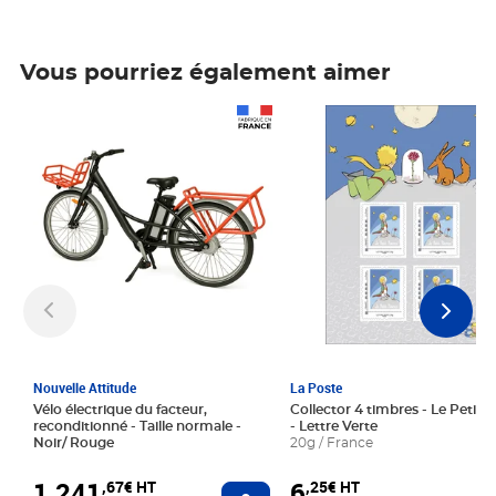
Vous pourriez également aimer
Prix 1 241,67€ HT
Prix 6,25€ HT
Nouvelle Attitude
La Poste
Vélo électrique du facteur,
Collector 4 timbres - Le Petit P
reconditionné - Taille normale -
- Lettre Verte
Noir/ Rouge
20g / France
1 241
6
,67€ HT
,25€ HT
Ajouter au panier