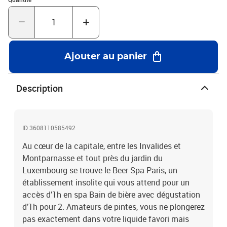
alcool, mais aussi de la gelée et des biscuits fabriqués à partir du
breuvage au houblon. Humez les effluves maltés et savourez ce
moment unique et surprenant où la bière devient plus qu’une
simple boisson. À la découverte de ParisL'établissement bien-être
bénéficie d'un emplacement privilégié pour visiter les sites
Ajouter au panier
incontournables de la capitale, dont la place des Invalides. Cette
place accueille l'hôtel des Invalides, construit sous le
commandement de Louis XIV en 1670 et réputé pour la dorure de
Description
son dôme. Le célèbre Musée du Louvres, le musée de Rodin et le
pont de Napoléon III font aussi partie des sites à découvrir aux
alentours. Vous pouvez également accéder au quartier de
Montparnasse pour découvrir sa célèbre tour qui offre une vue
ID 3608110585492
panoramique sur toute la ville, ainsi que l'église Notre-Dame-du-
Au cœur de la capitale, entre les Invalides et
Travail et sa structure métallique.Parenthèse insolite à Paris pour
Montparnasse et tout près du jardin du
2 : 1h d’accès au spa Bain de bière avec dégustation
Luxembourg se trouve le Beer Spa Paris, un
établissement insolite qui vous attend pour un
accès d’1h en spa Bain de bière avec dégustation
d’1h pour 2. Amateurs de pintes, vous ne plongerez
pas exactement dans votre liquide favori mais