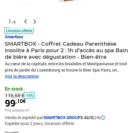
1
/8
Livraison offerte
Smartbox
SMARTBOX - Coffret Cadeau Parenthèse
insolite à Paris pour 2 : 1h d’accès au spa Bain
de bière avec dégustation - Bien-être
Au cœur de la capitale, entre les Invalides et Montparnasse et tout
près du jardin du Luxembourg se trouve le Beer Spa Paris, un
établissement insolite qui vous attend pour un accès d’1h en spa
Voir la description
Bain de bière avec dégustation d’1h pour 2. Amateurs de pintes,
En stock
vous ne plongerez pas exactement dans votre liquide favori mais
116,58 €
dans un bain à remous en chêne sculpté (une baignoire, pas un
-14%
99
,10€
tonneau) contenant ses principaux ingrédients : houblon, malt et
levure de bière. Comme si vous étiez tombés dans la potion
Prix unitaire HT
magique petits, profitez des bienfaits pour la peau et des effets
Vendu et expédié par
SMARTBOX GROUP
3.42/5
(24)
relaxants, anti-oxydants et vitaminés. Dans cette salle à
Expédié sous 2 jours
livraison offerte
l’atmosphère tamisée et moderne, détendez-vous pendant votre
Quantité : 1
immersion tout en dégustant le précieux nectar, avec ou sans
Quantité