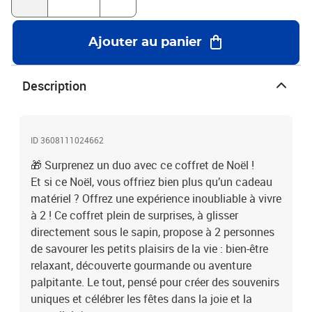
piste, balade à cheval, saut à l’élastique ou même vol en
parapente.🎄 Offrez un Noël qui restera dans les mémoires Chaque
activité est conçue pour créer un moment fort : une bulle de
Ajouter au panier
sérénité pour lâcher prise, une table généreuse pour partager et
rire, ou une montée d’adrénaline pour vibrer ensemble. Ce coffret
permet à chacun de choisir l’expérience qui lui ressemble, et de
Description
transformer un simple cadeau en un souvenir précieux qui restera
gravé bien après les fêtes. Réservez dès maintenant et faites vivre
à vos proches un moment à 2, riche en émotions, découvertes et
sensations !1 activité gourmande, apaisante ou palpitante pour 1
ID 3608111024662
ou 2 personnes
🎁 Surprenez un duo avec ce coffret de Noël !
Et si ce Noël, vous offriez bien plus qu’un cadeau
matériel ? Offrez une expérience inoubliable à vivre
à 2 ! Ce coffret plein de surprises, à glisser
directement sous le sapin, propose à 2 personnes
de savourer les petits plaisirs de la vie : bien-être
relaxant, découverte gourmande ou aventure
palpitante. Le tout, pensé pour créer des souvenirs
uniques et célébrer les fêtes dans la joie et la