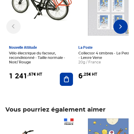
Nouvelle Attitude
La Poste
Vélo électrique du facteur,
Collector 4 timbres - Le Petit P
reconditionné - Taille normale -
- Lettre Verte
Noir/ Rouge
20g / France
1 241
6
,67€ HT
,25€ HT
Ajouter au panier
Vous pourriez également aimer
Prix 1 241,67€ HT
Prix 6,25€ HT