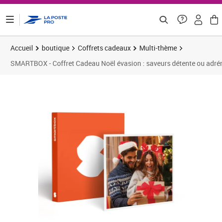
ontenu de la page
Accueil
boutique
Coffrets cadeaux
Multi-thème
SMARTBOX - Coffret Cadeau Noël évasion : saveurs détente ou adrén
Prix 41,58€