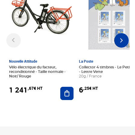
Nouvelle Attitude
La Poste
Vélo électrique du facteur,
Collector 4 timbres - Le Petit P
reconditionné - Taille normale -
- Lettre Verte
Noir/ Rouge
20g / France
1 241
6
,67€ HT
,25€ HT
Ajouter au panier