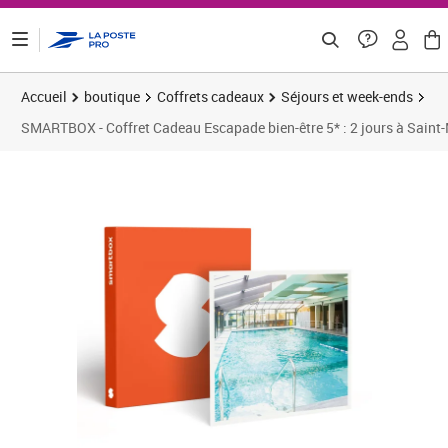
ontenu de la page
Accueil
boutique
Coffrets cadeaux
Séjours et week-ends
SMARTBOX - Coffret Cadeau Escapade bien-être 5* : 2 jours à Saint-M
Prix 383,25€