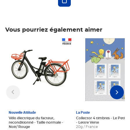
Vous pourriez également aimer
Prix 1 241,67€ HT
Prix 6,25€ HT
Nouvelle Attitude
La Poste
Vélo électrique du facteur,
Collector 4 timbres - Le Petit P
reconditionné - Taille normale -
- Lettre Verte
Noir/ Rouge
20g / France