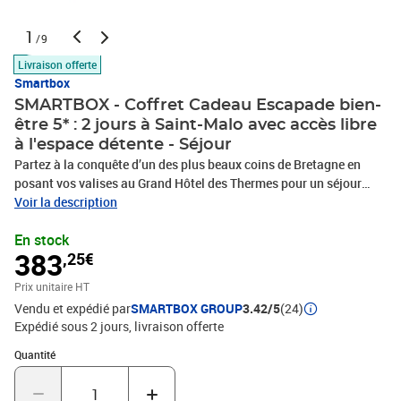
1
/9
Livraison offerte
Smartbox
SMARTBOX - Coffret Cadeau Escapade bien-
être 5* : 2 jours à Saint-Malo avec accès libre
à l'espace détente - Séjour
Partez à la conquête d’un des plus beaux coins de Bretagne en
posant vos valises au Grand Hôtel des Thermes pour un séjour
bien-être mémorable en duo. Arrêtez-vous à Saint-Malo dans cet
Voir la description
établissement 5 étoiles et laissez-vous charmer par ses
En stock
excellentes installations durant 2 jours. Installez-vous
383
,25€
confortablement dans votre chambre double Transat Émeraude
orientée vers le sud pour une nuit prestigieuse offrant une vue
Prix unitaire HT
apaisante et inspirante. Durant votre escapade, profitez d’un
Vendu et expédié par
SMARTBOX GROUP
3.42/5
(24)
accès libre au parcours Aquatonic ainsi que d’un accès libre à
Expédié sous 2 jours
livraison offerte
l'espace détente comprenant piscine, sauna et hammam. Le matin,
vous dégusterez un petit-déjeuner Buffet en admirant la mer : le
Quantité : 1
Quantité
plein de vitamines pour votre corps et votre moral ! L’air marin des
alentours sera un vrai boost de bonheur et toutes les richesses de