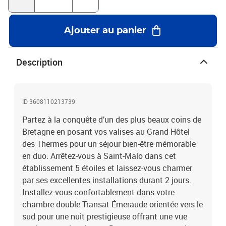
cette pépite portuaire vous combleront de plaisir. Flânez dans la
vieille ville, découvrez son histoire, contemplez sa cathédrale ou
promenez-vous sur la plage avant de faire trempette dans la
Ajouter au panier
Manche, les possibilités sont nombreuses !Escapade bien-être 5* :
2 jours à Saint-Malo avec accès libre à l'espace détente
Description
ID 3608110213739
Partez à la conquête d’un des plus beaux coins de
Bretagne en posant vos valises au Grand Hôtel
des Thermes pour un séjour bien-être mémorable
en duo. Arrêtez-vous à Saint-Malo dans cet
établissement 5 étoiles et laissez-vous charmer
par ses excellentes installations durant 2 jours.
Installez-vous confortablement dans votre
chambre double Transat Émeraude orientée vers le
sud pour une nuit prestigieuse offrant une vue