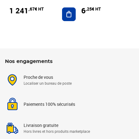
1 241
6
,67€ HT
,25€ HT
Ajouter au panier
Nos engagements
Proche de vous
Localiser un bureau de poste
Paiements 100% sécurisés
Livraison gratuite
Hors livres et hors produits marketplace