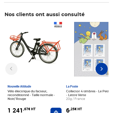
Nos clients ont aussi consulté
Prix 1 241,67€ HT
Prix 6,25€ HT
Nouvelle Attitude
La Poste
Vélo électrique du facteur,
Collector 4 timbres - Le Petit P
reconditionné - Taille normale -
- Lettre Verte
Noir/ Rouge
20g / France
1 241
6
,67€ HT
,25€ HT
Ajouter au panier