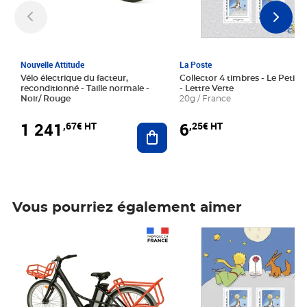
Nouvelle Attitude
La Poste
Vélo électrique du facteur,
Collector 4 timbres - Le Petit P
reconditionné - Taille normale -
- Lettre Verte
Noir/ Rouge
20g / France
1 241
6
,67€ HT
,25€ HT
Ajouter au panier
Vous pourriez également aimer
Prix 1 241,67€ HT
Prix 6,25€ HT