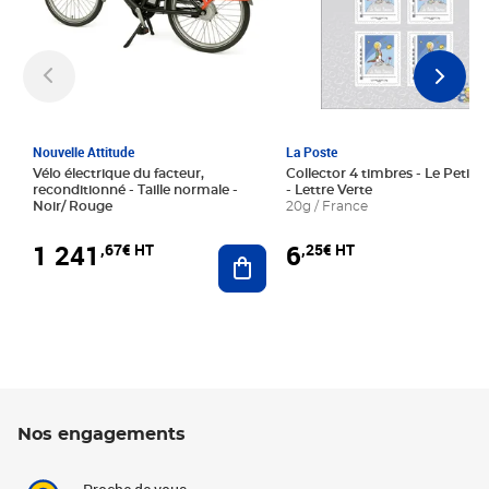
Nouvelle Attitude
La Poste
Vélo électrique du facteur,
Collector 4 timbres - Le Petit P
reconditionné - Taille normale -
- Lettre Verte
Noir/ Rouge
20g / France
1 241
6
,67€ HT
,25€ HT
Ajouter au panier
Nos engagements