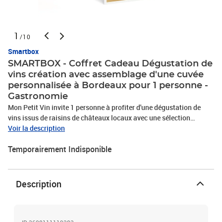
1
/10
Smartbox
SMARTBOX - Coffret Cadeau Dégustation de
vins création avec assemblage d'une cuvée
personnalisée à Bordeaux pour 1 personne -
Gastronomie
Mon Petit Vin invite 1 personne à profiter d'une dégustation de
vins issus de raisins de châteaux locaux avec une sélection
d'accompagnements gourmands. Mais ce n'est pas tout : vous
Voir la description
aurez l'occasion de créer et d'assembler votre cuvée personnalisée
Temporairement Indisponible
avec une mise en bouteille, bouchonnage, étiquetage et cirage.
Idéal pour un amateur de vin qui souhaite approfondir sa soif
d'apprendre sur le monde de l'œnologie !Mon Petit Vin propose des
ateliers œnologique et des dégustations à Bordeaux. Découvrez
Description
des cépages issus de châteaux locaux, créez votre propre cuvée et
savourez des accords gourmands dans une ambiance conviviale.
Guidés par un couple de passionnés s'addressant aux passionnés
comme aux débutants, explorez le monde du vin tout en