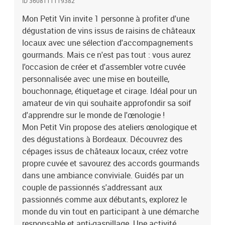
ID 3608111119382
participant à une démarche responsable et anti-gaspillage. Une
Mon Petit Vin invite 1 personne à profiter d'une
activité originale qui célèbre le terroir et votre créativité
dégustation de vins issus de raisins de châteaux
!Dégustation de vins, création avec assemblage d'une cuvée
personnalisée à Bordeaux pour 1 personne
locaux avec une sélection d'accompagnements
gourmands. Mais ce n'est pas tout : vous aurez
l'occasion de créer et d'assembler votre cuvée
personnalisée avec une mise en bouteille,
bouchonnage, étiquetage et cirage. Idéal pour un
amateur de vin qui souhaite approfondir sa soif
d'apprendre sur le monde de l'œnologie !
Mon Petit Vin propose des ateliers œnologique et
des dégustations à Bordeaux. Découvrez des
cépages issus de châteaux locaux, créez votre
propre cuvée et savourez des accords gourmands
dans une ambiance conviviale. Guidés par un
couple de passionnés s'addressant aux
passionnés comme aux débutants, explorez le
monde du vin tout en participant à une démarche
responsable et anti-gaspillage. Une activité