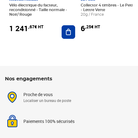
Vélo électrique du facteur,
Collector 4 timbres - Le Petit P
reconditionné - Taille normale -
- Lettre Verte
Noir/ Rouge
20g / France
1 241
6
,67€ HT
,25€ HT
Ajouter au panier
Nos engagements
Proche de vous
Localiser un bureau de poste
Paiements 100% sécurisés