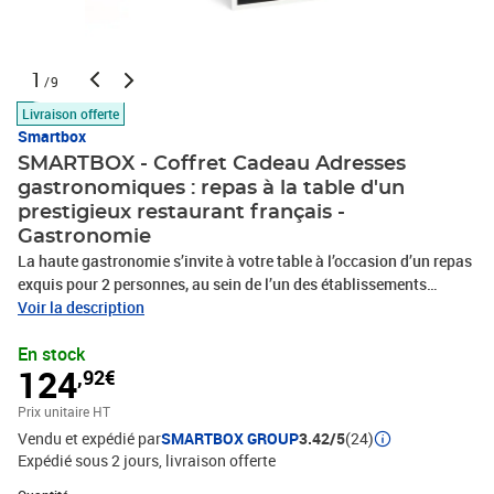
1
/9
Livraison offerte
Smartbox
SMARTBOX - Coffret Cadeau Adresses
gastronomiques : repas à la table d'un
prestigieux restaurant français -
Gastronomie
La haute gastronomie s’invite à votre table à l’occasion d’un repas
exquis pour 2 personnes, au sein de l’un des établissements
présents dans ce coffret. C’est tout un univers de saveurs que vous
Voir la description
découvrirez avec plaisir lors de ce voyage gustatif, à travers 3 à 7
En stock
plats faisant honneur à la grande cuisine française. De l’entrée au
124
,92€
dessert, laissez-vous transporter au gré des inspirations du chef,
et mettez tous vos sens en éveil pour apprécier au mieux ce
Prix unitaire HT
moment de dégustation vraiment privilégié. Préparation,
Vendu et expédié par
SMARTBOX GROUP
3.42/5
(24)
composition, présentation, service : tout s’accorde avec harmonie
Expédié sous 2 jours
livraison offerte
pour vous offrir une expérience extraordinaire à partager !1 repas
gastronomique pour 2 personnes17 tables prestigieuses en France
Quantité : 1