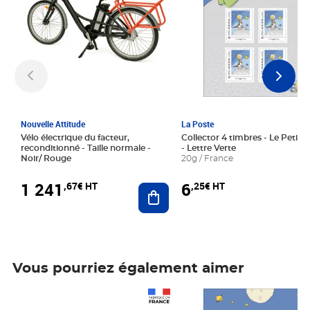
Nouvelle Attitude
La Poste
Vélo électrique du facteur,
Collector 4 timbres - Le Petit P
reconditionné - Taille normale -
- Lettre Verte
Noir/ Rouge
20g / France
1 241
6
,67€ HT
,25€ HT
Ajouter au panier
Vous pourriez également aimer
Prix 1 241,67€ HT
Prix 6,25€ HT