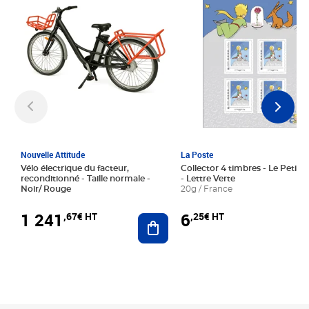
Nouvelle Attitude
La Poste
Vélo électrique du facteur,
Collector 4 timbres - Le Petit P
reconditionné - Taille normale -
- Lettre Verte
Noir/ Rouge
20g / France
1 241
6
,67€ HT
,25€ HT
Ajouter au panier