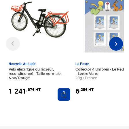
Nouvelle Attitude
La Poste
Vélo électrique du facteur,
Collector 4 timbres - Le Petit P
reconditionné - Taille normale -
- Lettre Verte
Noir/ Rouge
20g / France
1 241
6
,67€ HT
,25€ HT
Ajouter au panier