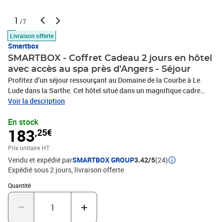
1
/7
Livraison offerte
Smartbox
SMARTBOX - Coffret Cadeau 2 jours en hôtel
avec accès au spa près d'Angers - Séjour
Profitez d’un séjour ressourçant au Domaine de la Courbe à Le
Lude dans la Sarthe. Cet hôtel situé dans un magnifique cadre
environnemental et architectural, accueille 2 personnes lors d’une
Voir la description
escale de 2 jours en chambre double standard avec petit-déjeuner,
En stock
accès au spa et mise à disposition de vélos. Vous apprécierez
183
,25€
particulièrement le charme de votre hébergement à la décoration
douce et chaleureuse. Pour un agréable moment en fin de journée,
Prix unitaire HT
relaxez-vous pendant 2h à l’espace bien-être comprenant piscine,
Vendu et expédié par
SMARTBOX GROUP
3.42/5
(24)
hammam, sauna et bain bouillonnant. Après une merveilleuse et
Expédié sous 2 jours
livraison offerte
reposante nuit, prenez des forces avec un gourmand petit-déjeuner
Buffet avant de découvrir les environs à vélo. Cette échappée est
Quantité : 1
Quantité
une véritable une invitation au voyage en toute détente.2 jours en
hôtel avec accès au spa près d'Angers