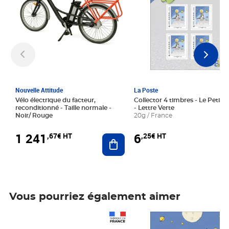
Nouvelle Attitude
La Poste
Vélo électrique du facteur,
Collector 4 timbres - Le Petit P
reconditionné - Taille normale -
- Lettre Verte
Noir/ Rouge
20g / France
1 241
6
,67€ HT
,25€ HT
Ajouter au panier
Vous pourriez également aimer
Prix 1 241,67€ HT
Prix 6,25€ HT